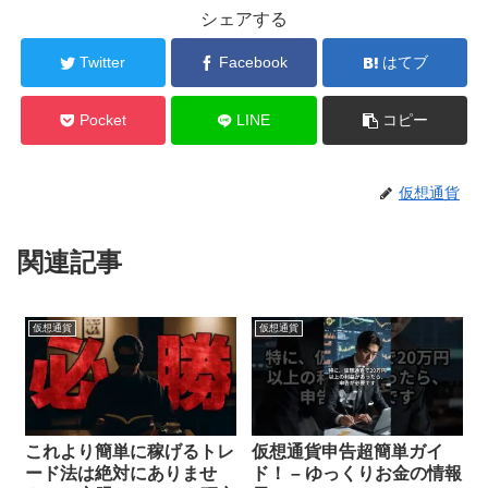
シェアする
Twitter
Facebook
はてブ
Pocket
LINE
コピー
仮想通貨
関連記事
仮想通貨
仮想通貨
これより簡単に稼げるトレ
仮想通貨申告超簡単ガイ
ード法は絶対にありませ
ド！ – ゆっくりお金の情報