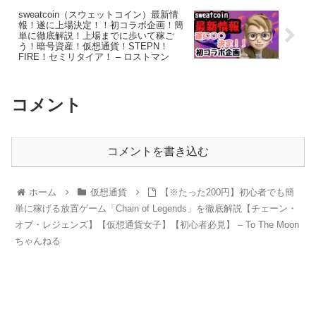
sweatcoin（スウェットコイン）最新情
報！遂に上場決定！！初コラボ企画！簡
単に徹底解説！上場までに歩いて稼ご
う！暗号資産！仮想通貨！STEPN！
FIRE！セミリタイア！ – ロストマン
コメント
コメントを書き込む
ホーム
仮想通貨
【※たった200円】初心者でも簡
単に稼げる放置ゲーム「Chain of Legends」を徹底解説【チェーン・
オブ・レジェンズ】【仮想通貨女子】【初心者必見】 – To The Moon
ちゃんねる