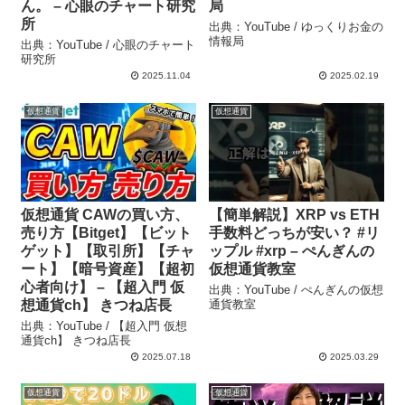
ん。 – 心眼のチャート研究
局
所
出典：YouTube / ゆっくりお金の
情報局
出典：YouTube / 心眼のチャート
研究所
2025.11.04
2025.02.19
仮想通貨
仮想通貨
仮想通貨 CAWの買い方、
【簡単解説】XRP vs ETH
売り方【Bitget】【ビット
手数料どっちが安い？ #リ
ゲット】【取引所】【チャ
ップル #xrp – ぺんぎんの
ート】【暗号資産】【超初
仮想通貨教室
心者向け】 – 【超入門 仮
出典：YouTube / ぺんぎんの仮想
想通貨ch】 きつね店長
通貨教室
出典：YouTube / 【超入門 仮想
通貨ch】 きつね店長
2025.07.18
2025.03.29
仮想通貨
仮想通貨