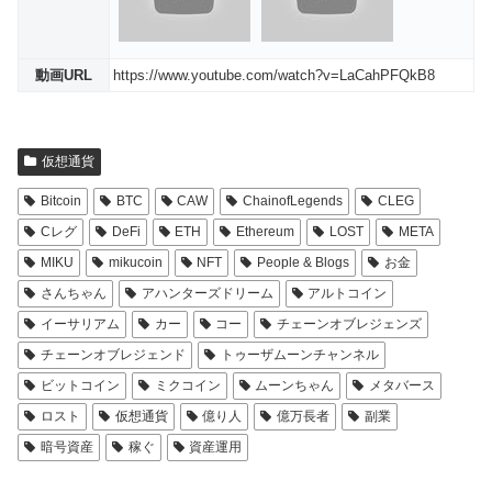
動画URL
https://www.youtube.com/watch?v=LaCahPFQkB8
仮想通貨
Bitcoin
BTC
CAW
ChainofLegends
CLEG
Cレグ
DeFi
ETH
Ethereum
LOST
META
MIKU
mikucoin
NFT
People & Blogs
お金
さんちゃん
アハンターズドリーム
アルトコイン
イーサリアム
カー
コー
チェーンオブレジェンズ
チェーンオブレジェンド
トゥーザムーンチャンネル
ビットコイン
ミクコイン
ムーンちゃん
メタバース
ロスト
仮想通貨
億り人
億万長者
副業
暗号資産
稼ぐ
資産運用