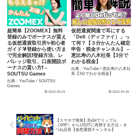
超簡単【ZOOMEX】無料
仮想通貨関連で耳にする
登録のみでボーナスが貰え
「Defi（ディファイ）」っ
る仮想通貨取引所✨初心者
て何？【３分かんたん確定
ガイド🔰登録から使い方ま
申告・税金チャンネル】 –
で完全解説❗️登録方法、レ
恵比寿の八木社長【3分で
バレッジ取引、口座開設ボ
わかる税金】
ーナスの貰い方❗️ –
出典：YouTube / 恵比寿の八木社
SOUTSU Games
長【3分でわかる税金】
出典：YouTube / SOUTSU
Games
2024.09.23
2022.05.30
【スマホで簡単】Bybitでリップル
（XRP）からUSDTに両替する方法 – き
つね店長【仮想通貨チャンネル】