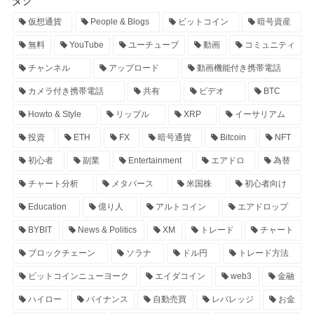
タグ
仮想通貨
People & Blogs
ビットコイン
暗号資産
無料
YouTube
ユーチューブ
動画
コミュニティ
チャンネル
アップロード
動画機能付き携帯電話
カメラ付き携帯電話
共有
ビデオ
BTC
Howto & Style
リップル
XRP
イーサリアム
投資
ETH
FX
暗号通貨
Bitcoin
NFT
初心者
副業
Entertainment
エアドロ
為替
チャート分析
メタバース
米国株
初心者向け
Education
億り人
アルトコイン
エアドロップ
BYBIT
News & Politics
XM
トレード
チャート
ブロックチェーン
ソラナ
ドル円
トレード方法
ビットコインニューヨーク
エイダコイン
web3
金融
ハイロー
バイナンス
自動売買
レバレッジ
お金