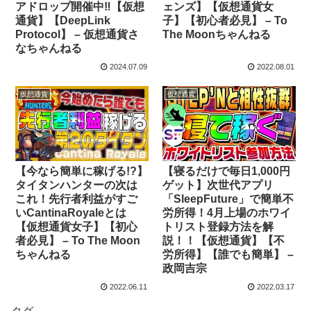
アドロップ開催中‼【仮想
ェンズ】【仮想通貨女
通貨】【DeepLink
子】【初心者必見】 – To
Protocol】 – 仮想通貨さ
The Moonちゃんねる
なちゃんねる
2024.07.09
2022.08.01
仮想通貨
仮想通貨
【今なら簡単に稼げる!?】
【寝るだけで毎日1,000円
タイタンハンターの次は
ゲット】次世代アプリ
これ！先行者利益がすご
「SleepFuture」で簡単不
いCantinaRoyaleとは
労所得！4月上場のホワイ
【仮想通貨女子】【初心
トリスト登録方法を解
者必見】 – To The Moon
説！！【仮想通貨】【不
ちゃんねる
労所得】【誰でも簡単】 –
政岡吉宗
2022.06.11
2022.03.17