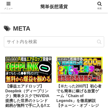
簡単仮想通貨
メニュー
検索
META
仮想通貨
仮想通貨
【爆益エアドロップ】
【※たった200円】初心者
Deeplink（ディープリン
でも簡単に稼げる放置ゲ
ク）簡単タスクでNVIDIA
ーム「Chain of
提携した世界のトレンド
Legends」を徹底解説
銘柄が無料で手に入る‼エ
【チェーン・オブ・レジ