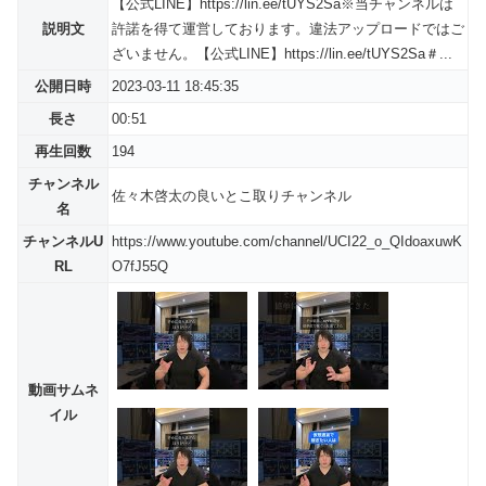
【公式LINE】https://lin.ee/tUYS2Sa※当チャンネルは
説明文
許諾を得て運営しております。違法アップロードではご
ざいません。【公式LINE】https://lin.ee/tUYS2Sa＃...
公開日時
2023-03-11 18:45:35
長さ
00:51
再生回数
194
チャンネル
佐々木啓太の良いとこ取りチャンネル
名
チャンネルU
https://www.youtube.com/channel/UCI22_o_QIdoaxuwK
RL
O7fJ55Q
動画サムネ
イル