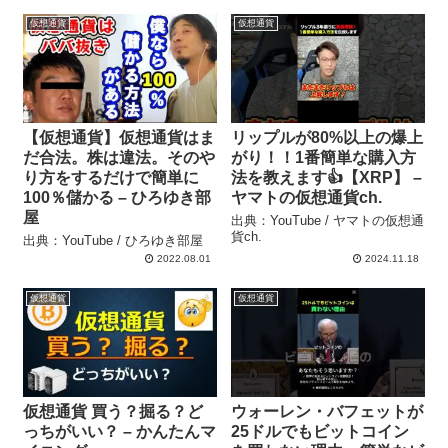
仮想通貨
仮想通貨
【仮想通貨】仮想通貨はま
リップルが80%以上の爆上
だ合法。株は違法。そのや
がり！！1番簡単な購入方
り方をするだけで簡単に
法を教えます👍【XRP】 –
100％儲かる – ひろゆき部
ヤマトの仮想通貨ch.
屋
出典：YouTube / ヤマトの仮想通
貨ch.
出典：YouTube / ひろゆき部屋
2022.08.01
2024.11.18
仮想通貨
仮想通貨
仮想通貨 買う？掘る？ど
ウォーレン・バフェットが
っちがいい？ – かんたんマ
25ドルでもビットコイン