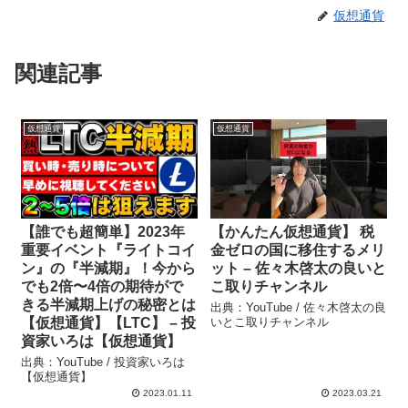
仮想通貨
関連記事
仮想通貨
仮想通貨
【誰でも超簡単】2023年
【かんたん仮想通貨】 税
重要イベント『ライトコイ
金ゼロの国に移住するメリ
ン』の『半減期』！今から
ット – 佐々木啓太の良いと
でも2倍〜4倍の期待がで
こ取りチャンネル
きる半減期上げの秘密とは
出典：YouTube / 佐々木啓太の良
【仮想通貨】【LTC】 – 投
いとこ取りチャンネル
資家いろは【仮想通貨】
出典：YouTube / 投資家いろは
【仮想通貨】
2023.01.11
2023.03.21