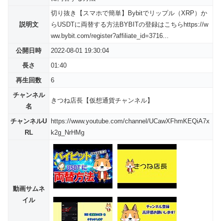
切り抜き【スマホで簡単】Bybitでリップル（XRP）か
説明文
らUSDTに両替する方法BYBITの登録はこちらhttps://w
ww.bybit.com/register?affiliate_id=3716...
公開日時
2022-08-01 19:30:04
長さ
01:40
再生回数
6
チャンネル
きつね店長【仮想通貨チャンネル】
名
チャンネルU
https://www.youtube.com/channel/UCawXFhmKEQiA7x
RL
k2g_NrHMg
動画サムネ
イル