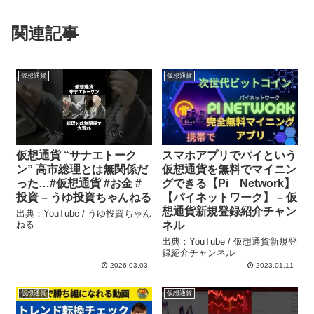
関連記事
仮想通貨
仮想通貨
仮想通貨 “サナエトーク
スマホアプリでパイという
ン” 高市総理とは無関係だ
仮想通貨を無料でマイニン
った…#仮想通貨 #お金 #
グできる【Pi Network】
投資 – うゆ投資ちゃんねる
【パイネットワーク】 – 仮
想通貨新規登録紹介チャン
出典：YouTube / うゆ投資ちゃん
ねる
ネル
出典：YouTube / 仮想通貨新規登
録紹介チャンネル
2026.03.03
2023.01.11
仮想通貨
仮想通貨