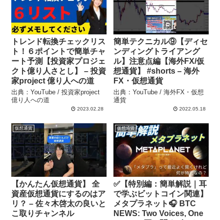
トレンド転換チェックリス
簡単テクニカル⑨【ディセ
ト！６ポイントで簡単チャ
ンディングトライアング
ート予測【投資家プロジェ
ル】注意点編【海外FX/仮
クト億り人さとし】 – 投資
想通貨】 #shorts – 海外
家project 億り人への道
FX・仮想通貨
出典：YouTube / 投資家project
出典：YouTube / 海外FX・仮想
億り人への道
通貨
2023.02.28
2022.05.18
仮想通貨
仮想通貨
【かんたん仮想通貨】 全
✅【特別編：簡単解説｜耳
資産仮想通貨にするのはア
で学ぶビットコイン関連】
リ？ – 佐々木啓太の良いと
メタプラネット🎧 BTC
こ取りチャンネル
NEWS: Two Voices, One