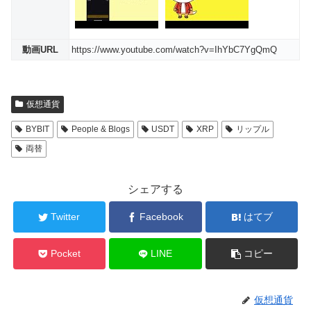
動画URL
https://www.youtube.com/watch?v=IhYbC7YgQmQ
仮想通貨
BYBIT
People & Blogs
USDT
XRP
リップル
両替
シェアする
Twitter
Facebook
はてブ
Pocket
LINE
コピー
仮想通貨