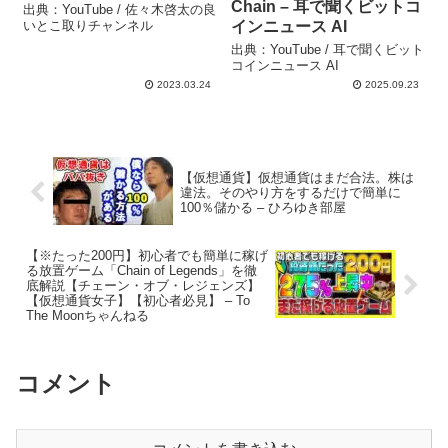
Chain – 耳で聞くビットコ
出典：YouTube / 佐々木啓太の良
いとこ取りチャンネル
インニュース AI
出典：YouTube / 耳で聞くビット
コインニュース AI
2023.03.24
2025.09.23
【仮想通貨】仮想通貨はまだ合法。株は
違法。そのやり方をするだけで簡単に
100％儲かる – ひろゆき部屋
【※たった200円】初心者でも簡単に稼げ
る放置ゲーム「Chain of Legends」を徹
底解説【チェーン・オブ・レジェンズ】
【仮想通貨女子】【初心者必見】 – To
The Moonちゃんねる
コメント