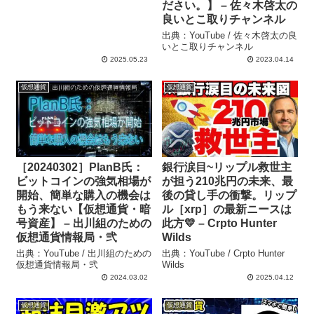
ださい。】 – 佐々木啓太の
良いとこ取りチャンネル
出典：YouTube / 佐々木啓太の良
いとこ取りチャンネル
2025.05.23
2023.04.14
仮想通貨
仮想通貨
［20240302］PlanB氏：
銀行涙目~リップル救世主
ビットコインの強気相場が
が担う210兆円の未来、最
開始、簡単な購入の機会は
後の貸し手の衝撃。リップ
もう来ない【仮想通貨・暗
ル［xrp］の最新ニースは
号資産】 – 出川組のための
此方💛 – Crpto Hunter
仮想通貨情報局・弐
Wilds
出典：YouTube / 出川組のための
出典：YouTube / Crpto Hunter
仮想通貨情報局・弐
Wilds
2024.03.02
2025.04.12
仮想通貨
仮想通貨