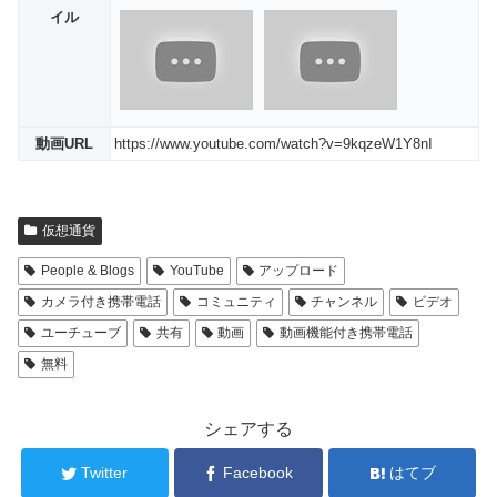
イル
動画URL
https://www.youtube.com/watch?v=9kqzeW1Y8nI
仮想通貨
People & Blogs
YouTube
アップロード
カメラ付き携帯電話
コミュニティ
チャンネル
ビデオ
ユーチューブ
共有
動画
動画機能付き携帯電話
無料
シェアする
Twitter
Facebook
はてブ