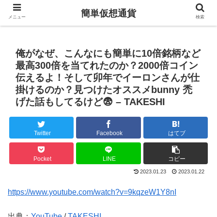
簡単仮想通貨
メニュー
検索
俺がなぜ、こんなにも簡単に10倍銘柄など
最高300倍を当てれたのか？2000倍コイン
伝えるよ！そして卯年でイーロンさんが仕
掛けるのか？見つけたオススメbunny 禿
げた話もしてるけど😨 – TAKESHI
Twitter
Facebook
はてブ
Pocket
LINE
コピー
2023.01.23
2023.01.22
https://www.youtube.com/watch?v=9kqzeW1Y8nI
出典：
YouTube
/
TAKESHI