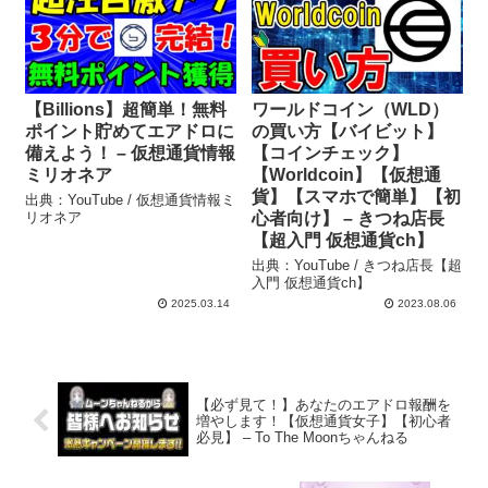
【Billions】超簡単！無料
ワールドコイン（WLD）
ポイント貯めてエアドロに
の買い方【バイビット】
備えよう！ – 仮想通貨情報
【コインチェック】
ミリオネア
【Worldcoin】【仮想通
貨】【スマホで簡単】【初
出典：YouTube / 仮想通貨情報ミ
リオネア
心者向け】 – きつね店長
【超入門 仮想通貨ch】
出典：YouTube / きつね店長【超
入門 仮想通貨ch】
2025.03.14
2023.08.06
【必ず見て！】あなたのエアドロ報酬を
増やします！【仮想通貨女子】【初心者
必見】 – To The Moonちゃんねる