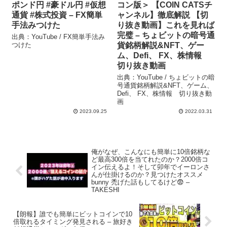
ポンド円 #豪ドル円 #仮想
コン版＞ 【COIN CATSチ
通貨 #株式投資 – FX簡単
ャンネル】徹底解説 【切
手法みつけた
り抜き動画】これを見れば
完璧 – ちょビットの暗号通
出典：YouTube / FX簡単手法み
つけた
貨銘柄解説&NFT、ゲー
ム、Defi、 FX、株情報
切り抜き動画
出典：YouTube / ちょビットの暗
号通貨銘柄解説&NFT、ゲーム、
Defi、 FX、株情報 切り抜き動
画
2023.09.25
2022.03.31
俺がなぜ、こんなにも簡単に10倍銘柄な
ど最高300倍を当てれたのか？2000倍コ
イン伝えるよ！そして卯年でイーロンさ
んが仕掛けるのか？見つけたオススメ
bunny 禿げた話もしてるけど😨 –
TAKESHI
【朗報】誰でも簡単にビットコインで10
倍取れるタイミング発見される – 旅好き