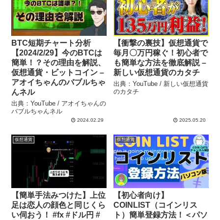
BTC短期チャート分析
【衝撃の裏技】仮想通貨で
【2024/2/29】今のBTCは
毎月〇万円稼ぐ！初心者で
簡単！？その理由を解説、
も簡単な方法を徹底解説 –
仮想通貨・ビットコイン –
新しい仮想通貨のカタチ
アオイちゃんのバブルちゃ
出典：YouTube / 新しい仮想通貨
んネル
のカタチ
出典：YouTube / アオイちゃんの
バブルちゃんネル
2024.02.29
2025.05.20
仮想通貨
仮想通貨
【簡単手法みつけた】上位
【初心者向け】
足は恋人の顔色と同じくら
COINLIST（コインリス
い伺おう！ #fx #ドル円 #
ト）簡単登録方法！＜パソ