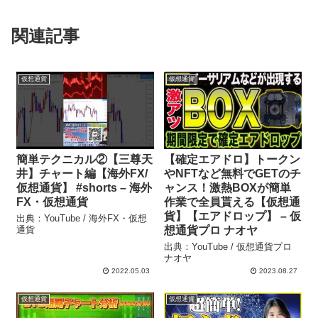
関連記事
仮想通貨
仮想通貨
簡単テクニカル②【三尊天
【確定エアドロ】トークン
井】チャート編【海外FX/
やNFTなど無料でGETのチ
仮想通貨】 #shorts – 海外
ャンス！激熱BOXが簡単
FX・仮想通貨
作業で全員貰える【仮想通
貨】【エアドロップ】 – 仮
出典：YouTube / 海外FX・仮想
通貨
想通貨プロ ナオヤ
出典：YouTube / 仮想通貨プロ
ナオヤ
2022.05.03
2023.08.27
仮想通貨
仮想通貨