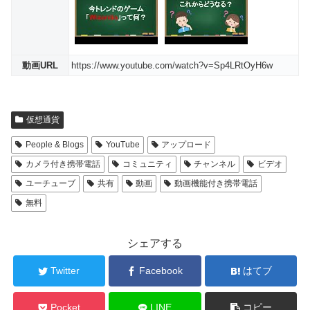
動画URL
https://www.youtube.com/watch?v=Sp4LRtOyH6w
仮想通貨
People & Blogs
YouTube
アップロード
カメラ付き携帯電話
コミュニティ
チャンネル
ビデオ
ユーチューブ
共有
動画
動画機能付き携帯電話
無料
シェアする
Twitter
Facebook
はてブ
Pocket
LINE
コピー