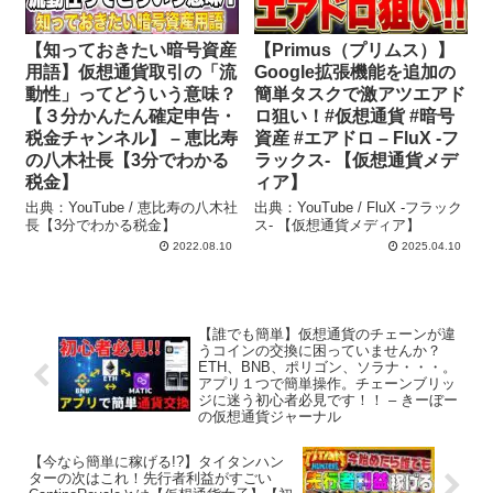
【知っておきたい暗号資産
【Primus（プリムス）】
用語】仮想通貨取引の「流
Google拡張機能を追加の
動性」ってどういう意味？
簡単タスクで激アツエアド
【３分かんたん確定申告・
ロ狙い！#仮想通貨 #暗号
税金チャンネル】 – 恵比寿
資産 #エアドロ – FluX -フ
の八木社長【3分でわかる
ラックス- 【仮想通貨メデ
税金】
ィア】
出典：YouTube / 恵比寿の八木社
出典：YouTube / FluX -フラック
長【3分でわかる税金】
ス- 【仮想通貨メディア】
2022.08.10
2025.04.10
【誰でも簡単】仮想通貨のチェーンが違
うコインの交換に困っていませんか？
ETH、BNB、ポリゴン、ソラナ・・・。
アプリ１つで簡単操作。チェーンブリッ
ジに迷う初心者必見です！！ – きーぼー
の仮想通貨ジャーナル
【今なら簡単に稼げる!?】タイタンハン
ターの次はこれ！先行者利益がすごい