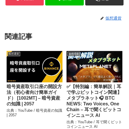
仮想通貨
関連記事
仮想通貨
仮想通貨
暗号資産取引口座の開設方
✅【特別編：簡単解説｜耳
法（初心者向け簡単ガイ
で学ぶビットコイン関連】
ド） [1002MT] – 暗号資産
メタプラネット🎧 BTC
の知識 | 2057
NEWS: Two Voices, One
Chain – 耳で聞くビットコ
出典：YouTube / 暗号資産の知識
| 2057
インニュース AI
出典：YouTube / 耳で聞くビット
コインニュース AI