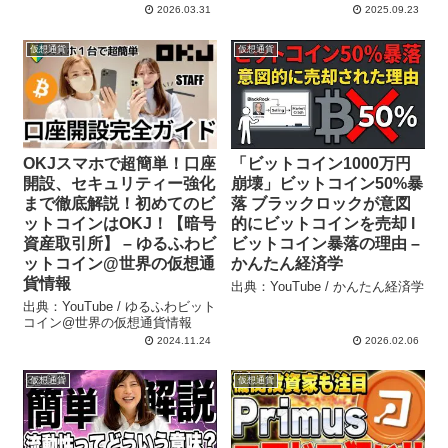
2026.03.31
2025.09.23
仮想通貨
仮想通貨
OKJスマホで超簡単！口座
「ビットコイン1000万円
開設、セキュリティー強化
崩壊」ビットコイン50%暴
まで徹底解説！初めてのビ
落 ブラックロックが意図
ットコインはOKJ！【暗号
的にビットコインを売却 l
資産取引所】 – ゆるふわビ
ビットコイン暴落の理由 –
ットコイン@世界の仮想通
かんたん経済学
貨情報
出典：YouTube / かんたん経済学
出典：YouTube / ゆるふわビット
コイン@世界の仮想通貨情報
2024.11.24
2026.02.06
仮想通貨
仮想通貨