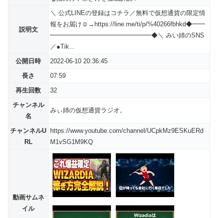
＼ 公式LINEの登録はコチラ／無料で仮想通貨の限定情
報をお届け☺→https://line.me/ti/p/%40266fbhkd◆━━
説明文
━━━━━━━━━━━━━━━━◆＼ みい姉のSNS
／●Tik...
公開日時
2022-06-10 20:36:45
長さ
07:59
再生回数
32
チャンネル
みぃ姉の仮想通貨ラジオ。
名
チャンネルU
https://www.youtube.com/channel/UCpkMz9ESKuERd
RL
M1vSG1M9KQ
動画サムネ
イル