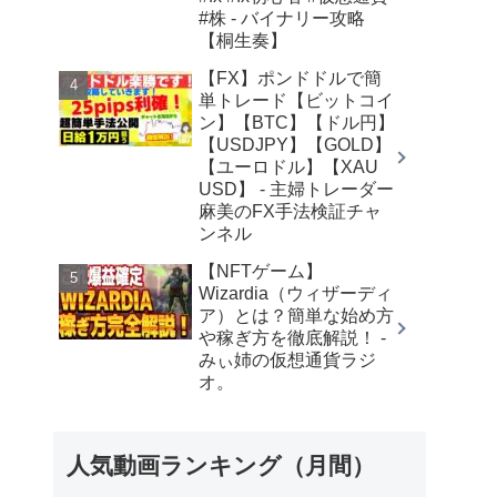
#株 - バイナリー攻略
【桐生奏】
【FX】ポンドドルで簡
単トレード【ビットコイ
ン】【BTC】【ドル円】
【USDJPY】【GOLD】
【ユーロドル】【XAU
USD】 - 主婦トレーダー
麻美のFX手法検証チャ
ンネル
【NFTゲーム】
Wizardia（ウィザーディ
ア）とは？簡単な始め方
や稼ぎ方を徹底解説！ -
みぃ姉の仮想通貨ラジ
オ。
人気動画ランキング（月間）