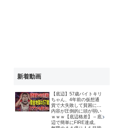
新着動画
【底辺】57歳バイトキリ
ちゃん、4年前の仮想通
貨で大失敗して貧困に…
内容が圧倒的に頭が弱い
ｗｗｗ【底辺格差】 – 底
辺で簡単にFIRE達成。