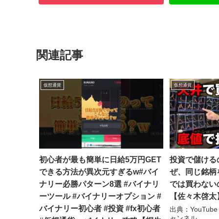
関連記事
仮想通貨
仮想通貨
初心者が最も簡単に日給5万円GET
投資で儲ける
できる方法が異次元すぎるw#バイ
ぜ、同じ銘柄
ナリー必勝パターン8選 #バイナリ
では買わない
ーツール #バイナリーオプション #
【佐々木啓太
バイナリー初心者 #投資 #fx初心者
出典：YouTub
ャンネル