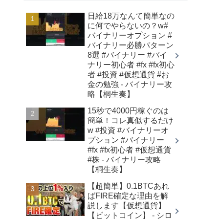
日給18万なんて簡単なの
に何でやらないの？w#
バイナリーオプション #
バイナリー必勝パターン
8選 #バイナリー #バイ
ナリー初心者 #fx #fx初心
者 #投資 #仮想通貨 #お
金の勉強 - バイナリー攻
略【桐生奏】
15秒で4000円稼ぐのは
簡単！コレ真似するだけ
w #投資 #バイナリーオ
プション #バイナリー
#fx #fx初心者 #仮想通貨
#株 - バイナリー攻略
【桐生奏】
【超簡単】0.1BTCあれ
ばFIRE確定な理由を解
説します【仮想通貨】
【ビットコイン】 - シロ