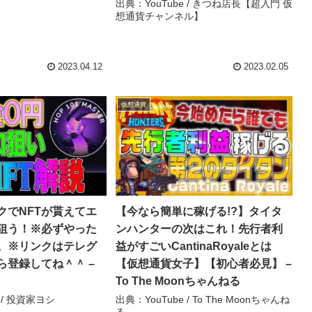
出典：YouTube / きつね店長【超入門 仮
想通貨チャンネル】
2023.04.12
2023.02.05
仮想通貨
クでNFTが貰えてエ
【今なら簡単に稼げる!?】タイタ
狙う！※必ずやった
ンハンターの次はこれ！先行者利
。※リンクはテレグ
益がすごいCantinaRoyaleとは
ら登録してね＾＾ –
【仮想通貨女子】【初心者必見】 –
To The Moonちゃんねる
 / 投資家ヨシ
出典：YouTube / To The Moonちゃんね
る