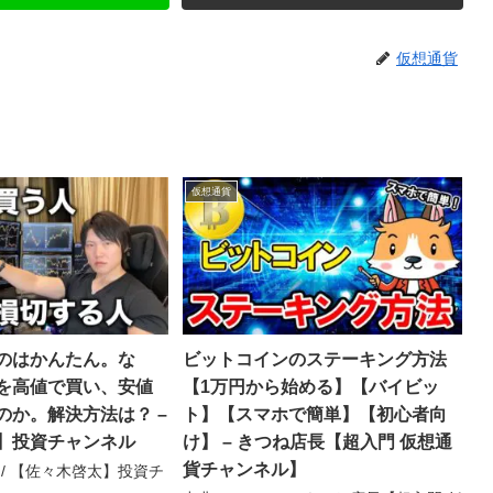
仮想通貨
仮想通貨
のはかんたん。な
ビットコインのステーキング方法
を高値で買い、安値
【1万円から始める】【バイビッ
のか。解決方法は？ –
ト】【スマホで簡単】【初心者向
】投資チャンネル
け】 – きつね店長【超入門 仮想通
貨チャンネル】
e / 【佐々木啓太】投資チ