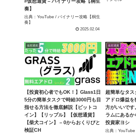
#仮想通貨 – バイナリー攻略【桐生
奏】
出典：YouTube / バイナリー攻略【桐生
奏】
2025.02.04
仮想通貨
仮想通貨
【投資初心者でもOK！】Glass1日
超簡単なタス
5分の簡単タスクで時給3000円も目
アドロ爆益を
指せる方法を徹底解説【ビットコ
方がいいです
イン】【リップル】【仮想通貨】
ラムにあるか
【柴犬コイン】 – 0からおくりびと
投資家ヨシ
検証CH
出典：YouTube