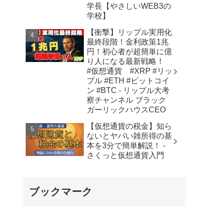
学長【やさしいWEB3の
学校】
【衝撃】リップル実用化
最終段階！金利政策1兆
円！初心者が超簡単に億
り人になる最新戦略！
#仮想通貨 #XRP #リッ
プル #ETH #ビットコイ
ン #BTC - リップル大考
察チャンネル ブラック
ガーリックハウスCEO
【仮想通貨の税金】知ら
ないとヤバい雑所得の基
本を3分で簡単解説！ -
さくっと仮想通貨入門
ブックマーク