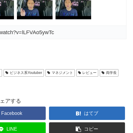
m/watch?v=lLFVAo5ywTc
ス
ビジネス系Youtuber
マネジメント
レビュー
両学長
ェアする
Facebook
はてブ
LINE
コピー