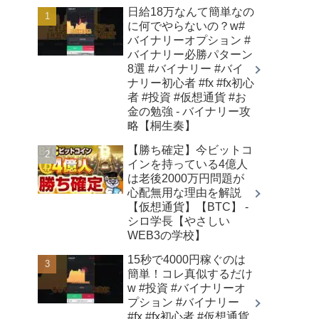
日給18万なんて簡単なの
に何でやらないの？w#
バイナリーオプション #
バイナリー必勝パターン
8選 #バイナリー #バイ
ナリー初心者 #fx #fx初心
者 #投資 #仮想通貨 #お
金の勉強 - バイナリー攻
略【桐生奏】
【勝ち確定】今ビットコ
インを持っている4億人
は老後2000万円問題が
心配無用な理由を解説
【仮想通貨】【BTC】 -
シロ学長【やさしい
WEB3の学校】
15秒で4000円稼ぐのは
簡単！コレ真似するだけ
w #投資 #バイナリーオ
プション #バイナリー
#fx #fx初心者 #仮想通貨