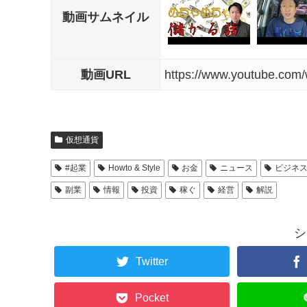
動画サムネイル
動画URL
https://www.youtube.co
仮想通貨
#起業
Howto & Style
お金
ニュース
ビジネ
副業
情報
投資
稼ぐ
経営
解説
シ
Twitter
Pocket