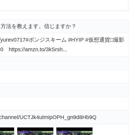
る方法を教えます。信じますか？
ter.com/yurev0717#ポンジスキーム #HYIP #仮想通貨□撮影
tps://amzn.to/3kSrsh...
m/channel/UCTJk4utmipOPH_gn9d8Hb9Q