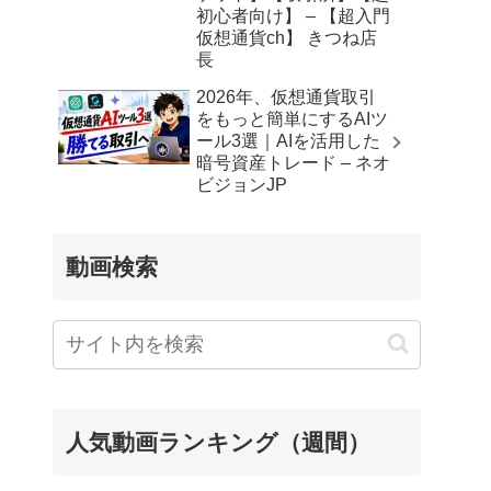
初心者向け】 – 【超入門
仮想通貨ch】 きつね店
長
2026年、仮想通貨取引
をもっと簡単にするAIツ
ール3選｜AIを活用した
暗号資産トレード – ネオ
ビジョンJP
動画検索
人気動画ランキング（週間）