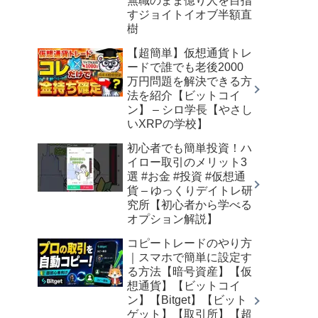
無職のまま億り人を目指
すジョイトイオブ半額直
樹
【超簡単】仮想通貨トレ
ードで誰でも老後2000
万円問題を解決できる方
法を紹介【ビットコイ
ン】 – シロ学長【やさし
いXRPの学校】
初心者でも簡単投資！ハ
イロー取引のメリット3
選 #お金 #投資 #仮想通
貨 – ゆっくりデイトレ研
究所【初心者から学べる
オプション解説】
コピートレードのやり方
｜スマホで簡単に設定す
る方法【暗号資産】【仮
想通貨】【ビットコイ
ン】【Bitget】【ビット
ゲット】【取引所】【超