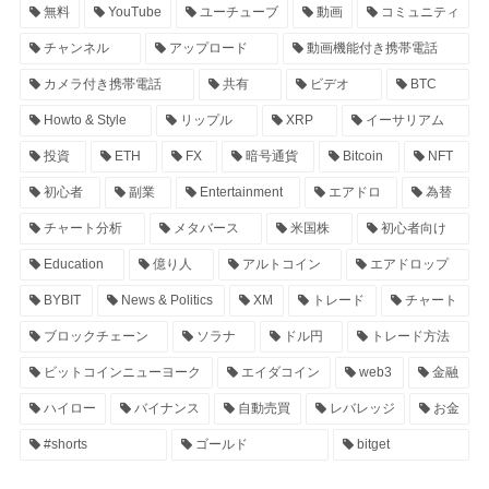
無料
YouTube
ユーチューブ
動画
コミュニティ
チャンネル
アップロード
動画機能付き携帯電話
カメラ付き携帯電話
共有
ビデオ
BTC
Howto & Style
リップル
XRP
イーサリアム
投資
ETH
FX
暗号通貨
Bitcoin
NFT
初心者
副業
Entertainment
エアドロ
為替
チャート分析
メタバース
米国株
初心者向け
Education
億り人
アルトコイン
エアドロップ
BYBIT
News & Politics
XM
トレード
チャート
ブロックチェーン
ソラナ
ドル円
トレード方法
ビットコインニューヨーク
エイダコイン
web3
金融
ハイロー
バイナンス
自動売買
レバレッジ
お金
#shorts
ゴールド
bitget