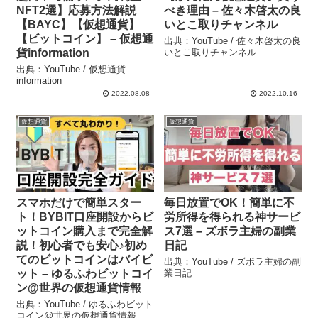
NFT2選】応募方法解説
べき理由 – 佐々木啓太の良
【BAYC】【仮想通貨】
いとこ取りチャンネル
【ビットコイン】 – 仮想通
出典：YouTube / 佐々木啓太の良
貨information
いとこ取りチャンネル
出典：YouTube / 仮想通貨
information
2022.08.08
2022.10.16
仮想通貨
仮想通貨
スマホだけで簡単スター
毎日放置でOK！簡単に不
ト！BYBIT口座開設からビ
労所得を得られる神サービ
ットコイン購入まで完全解
ス7選 – ズボラ主婦の副業
説！初心者でも安心♪初め
日記
てのビットコインはバイビ
出典：YouTube / ズボラ主婦の副
ット – ゆるふわビットコイ
業日記
ン@世界の仮想通貨情報
出典：YouTube / ゆるふわビット
コイン@世界の仮想通貨情報