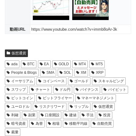
動画URL
https://www.youtube.com/watch?v=immb8oAr-3k
仮想通貨
ada
BTC
EA
GOLD
MT4
MT5
People & Blogs
SMA
SOL
XM
XRP
イーサリアム
コインベース
ゴールド
スキャルピング
スワップ
チャート
ドル円
バイナンス
バイビット
ビットコイン
ビットフライヤー
マネーマネジメント
ユーロドル
リスクリワード
リップル
仮想通貨
利確
副業
口座開設
建値
手法
投資
暗号資産
為替
相場
移動平均線
自動売買
裁量