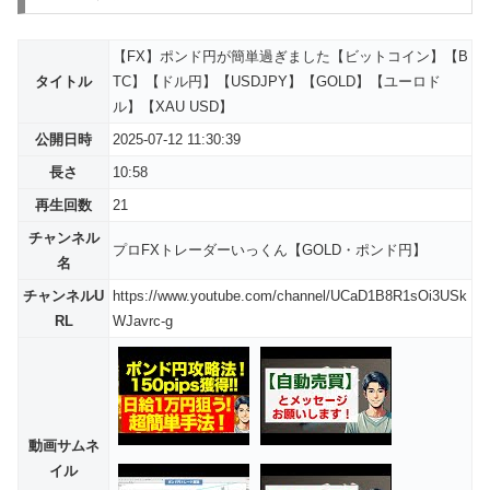
【FX】ポンド円が簡単過ぎました【ビットコイン】【B
タイトル
TC】【ドル円】【USDJPY】【GOLD】【ユーロド
ル】【XAU USD】
公開日時
2025-07-12 11:30:39
長さ
10:58
再生回数
21
チャンネル
プロFXトレーダーいっくん【GOLD・ポンド円】
名
チャンネルU
https://www.youtube.com/channel/UCaD1B8R1sOi3USk
RL
WJavrc-g
動画サムネ
イル