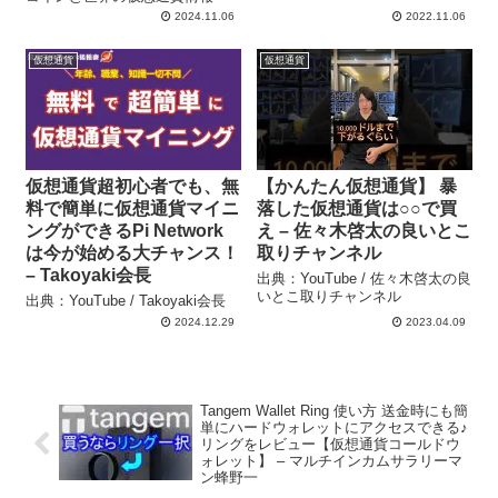
2024.11.06
2022.11.06
仮想通貨
仮想通貨
仮想通貨超初心者でも、無
【かんたん仮想通貨】 暴
料で簡単に仮想通貨マイニ
落した仮想通貨は○○で買
ングができるPi Network
え – 佐々木啓太の良いとこ
は今が始める大チャンス！
取りチャンネル
– Takoyaki会長
出典：YouTube / 佐々木啓太の良
いとこ取りチャンネル
出典：YouTube / Takoyaki会長
2024.12.29
2023.04.09
Tangem Wallet Ring 使い方 送金時にも簡
単にハードウォレットにアクセスできる♪
リングをレビュー【仮想通貨コールドウ
ォレット】 – マルチインカムサラリーマ
ン蜂野一