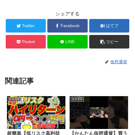
シェアする
Twitter
Facebook
はてブ
Pocket
LINE
コピー
仮想通貨
関連記事
仮想通貨
仮想通貨
超簡単【低リスク高利益
【かんたん仮想通貨】買う