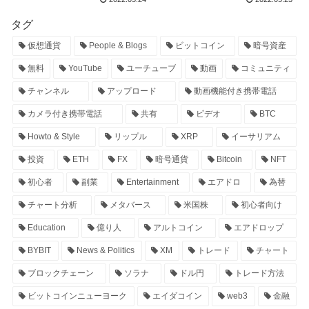
タグ
仮想通貨
People & Blogs
ビットコイン
暗号資産
無料
YouTube
ユーチューブ
動画
コミュニティ
チャンネル
アップロード
動画機能付き携帯電話
カメラ付き携帯電話
共有
ビデオ
BTC
Howto & Style
リップル
XRP
イーサリアム
投資
ETH
FX
暗号通貨
Bitcoin
NFT
初心者
副業
Entertainment
エアドロ
為替
チャート分析
メタバース
米国株
初心者向け
Education
億り人
アルトコイン
エアドロップ
BYBIT
News & Politics
XM
トレード
チャート
ブロックチェーン
ソラナ
ドル円
トレード方法
ビットコインニューヨーク
エイダコイン
web3
金融