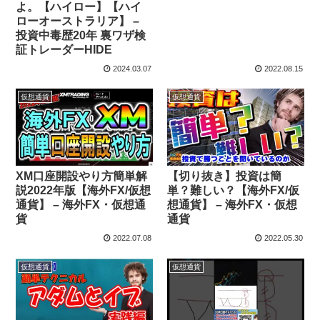
よ。【ハイロー】【ハイ
ローオーストラリア】 –
投資中毒歴20年 裏ワザ検
証トレーダーHIDE
2024.03.07
2022.08.15
仮想通貨
仮想通貨
XM口座開設やり方簡単解
【切り抜き】投資は簡
説2022年版【海外FX/仮想
単？難しい？【海外FX/仮
通貨】 – 海外FX・仮想通
想通貨】 – 海外FX・仮想
貨
通貨
2022.07.08
2022.05.30
仮想通貨
仮想通貨