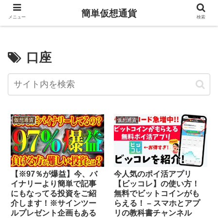
簡単仮想通貨
メニュー
検索
口座
仮想通貨
仮想通貨
【※97％が爆益】今、バ
今人気のポイ活アプリ
イナリーより簡単で記事
【ビッコレ】の使い方！
にもなってる投資をご紹
無料でビットコインがも
介します！※サインツー
らえる！ – スマホとアプ
ルプレゼント企画もある
リの教科書チャンネル