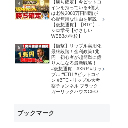
【勝ち確定】今ビットコ
インを持っている4億人
は老後2000万円問題が
心配無用な理由を解説
【仮想通貨】【BTC】 -
シロ学長【やさしい
WEB3の学校】
【衝撃】リップル実用化
最終段階！金利政策1兆
円！初心者が超簡単に億
り人になる最新戦略！
#仮想通貨 #XRP #リッ
プル #ETH #ビットコイ
ン #BTC - リップル大考
察チャンネル ブラック
ガーリックハウスCEO
ブックマーク