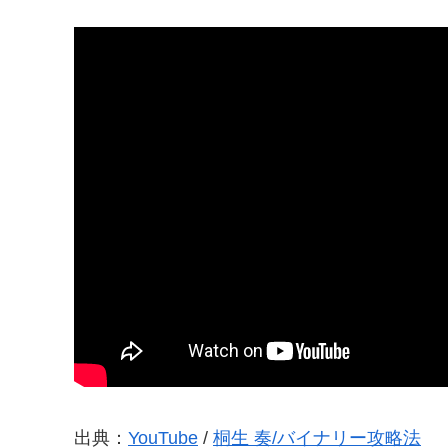
出典：
YouTube
/
桐生 奏/バイナリー攻略法