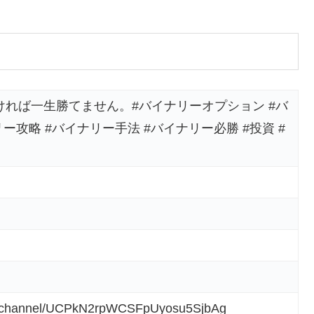
れば一生勝てません。#バイナリーオプション #バ
ー攻略 #バイナリー手法 #バイナリー必勝 #投資 #
om/channel/UCPkN2rpWCSFpUyosu5SjbAg