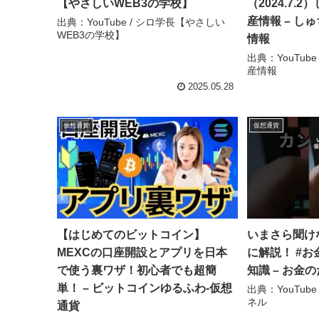
【やさしいWEB3の学校】
（2024.7
産情報 – し
出典：YouTube / シロ学長【やさしい
WEB3の学校】
情報
出典：YouTub
産情報
2025.05.28
仮想通貨
仮想通貨
【はじめてのビットコイン】
いまさら聞け
MEXCの口座開設とアプリを日本
に解説！ #お
で使う裏ワザ！初心者でも超簡
知識 – お金
単！ – ビットコインゆるふわ-仮想
出典：YouTub
ネル
通貨