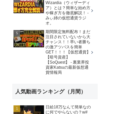
Wizardia（ウィザーディ
ア）とは？簡単な始め方
や稼ぎ方を徹底解説！ -
みぃ姉の仮想通貨ラジ
オ。
期間限定無料配布！まだ
注目されていないから大
チャンス！！早い者勝ち
の激アツパスを簡単
GET！！！【仮想通貨】
【暗号資産】
【SoQuest】 - 裏業界投
資家Katsuの最新仮想通
貨情報局
人気動画ランキング（月間）
日給18万なんて簡単なの
に何でやらないの？w#