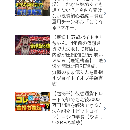
説】これから始めるでも
遅くない!?／今さら聞け
ない投資初心者編 – 資産
運用チャンネル「どうな
る!?マネー」
【底辺】57歳バイトキリ
ちゃん、4年前の仮想通
貨で大失敗して貧困に…
内容が圧倒的に頭が弱い
ｗｗｗ【底辺格差】 – 底
辺で簡単にFIRE達成。
無職のまま億り人を目指
すジョイトイオブ半額直
樹
【超簡単】仮想通貨トレ
ードで誰でも老後2000
万円問題を解決できる方
法を紹介【ビットコイ
ン】 – シロ学長【やさし
いXRPの学校】