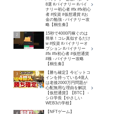
8選 #バイナリー #バイ
ナリー初心者 #fx #fx初心
者 #投資 #仮想通貨 #お
金の勉強 - バイナリー攻
略【桐生奏】
15秒で4000円稼ぐのは
簡単！コレ真似するだけ
w #投資 #バイナリーオ
プション #バイナリー
#fx #fx初心者 #仮想通貨
#株 - バイナリー攻略
【桐生奏】
【勝ち確定】今ビットコ
インを持っている4億人
は老後2000万円問題が
心配無用な理由を解説
【仮想通貨】【BTC】 -
シロ学長【やさしい
WEB3の学校】
【NFTゲーム】