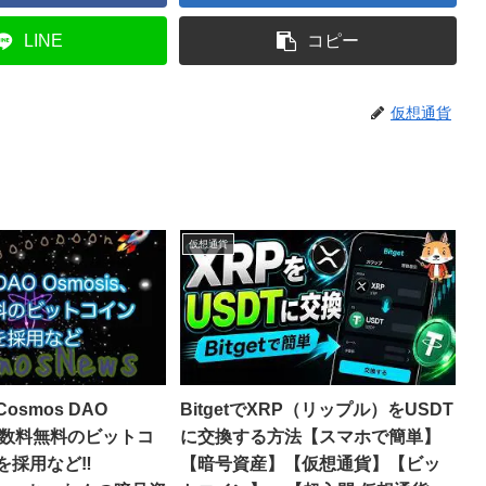
LINE
コピー
仮想通貨
仮想通貨
osmos DAO
BitgetでXRP（リップル）をUSDT
、手数料無料のビットコ
に交換する方法【スマホで簡単】
採用など‼️
【暗号資産】【仮想通貨】【ビッ