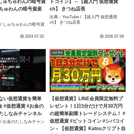
.2）しゅちゅわんの暗号資
トコイン】 – 【超入門 仮想通貨
ゅちゅわんの暗号資産
ch】 きつね店長
出典：YouTube / 【超入門 仮想通貨
ch】 きつね店長
e / しゅちゅわんの暗号資
2024.07.02
2026.07.09
仮想通貨
ない仮想通貨を簡単
【仮想通貨】LINE会員限定無料プ
金 #仮想通貨 #お金の
レゼント！1日3分だけで月30万円
のたしなみチャンネル
の超簡単副業トレードシステム！ #
仮想通貨 #ビットコイン #シバコイ
e / お金のたしなみチャン
ン – 【仮想通貨】Katsuクリプト自