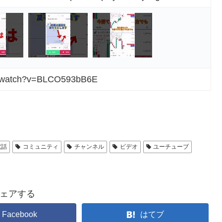
m/watch?v=BLCO593bB6E
電話
コミュニティ
チャンネル
ビデオ
ユーチューブ
ェアする
Facebook
はてブ