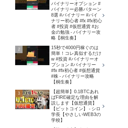
バイナリーオプション #
バイナリー必勝パターン
8選 #バイナリー #バイ
ナリー初心者 #fx #fx初心
者 #投資 #仮想通貨 #お
金の勉強 - バイナリー攻
略【桐生奏】
15秒で4000円稼ぐのは
簡単！コレ真似するだけ
w #投資 #バイナリーオ
プション #バイナリー
#fx #fx初心者 #仮想通貨
#株 - バイナリー攻略
【桐生奏】
【超簡単】0.1BTCあれ
ばFIRE確定な理由を解
説します【仮想通貨】
【ビットコイン】 - シロ
学長【やさしいWEB3の
学校】