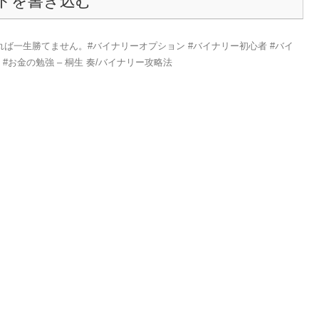
トを書き込む
ば一生勝てません。#バイナリーオプション #バイナリー初心者 #バイ
 #お金の勉強 – 桐生 奏/バイナリー攻略法