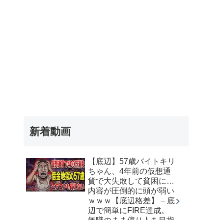
新着動画
【底辺】57歳バイトキリ
ちゃん、4年前の仮想通
貨で大失敗して貧困に…
内容が圧倒的に頭が弱い
ｗｗｗ【底辺格差】 – 底
辺で簡単にFIRE達成。