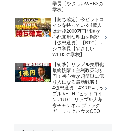
学長【やさしいWEB3の
学校】
【勝ち確定】今ビットコ
インを持っている4億人
は老後2000万円問題が
心配無用な理由を解説
【仮想通貨】【BTC】 -
シロ学長【やさしい
WEB3の学校】
【衝撃】リップル実用化
最終段階！金利政策1兆
円！初心者が超簡単に億
り人になる最新戦略！
#仮想通貨 #XRP #リッ
プル #ETH #ビットコイ
ン #BTC - リップル大考
察チャンネル ブラック
ガーリックハウスCEO