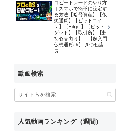
コピートレードのやり方
｜スマホで簡単に設定す
る方法【暗号資産】【仮
想通貨】【ビットコイ
ン】【Bitget】【ビット
ゲット】【取引所】【超
初心者向け】 – 【超入門
仮想通貨ch】 きつね店
長
動画検索
人気動画ランキング（週間）