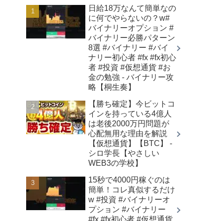
日給18万なんて簡単なの
に何でやらないの？w#
バイナリーオプション #
バイナリー必勝パターン
8選 #バイナリー #バイ
ナリー初心者 #fx #fx初心
者 #投資 #仮想通貨 #お
金の勉強 - バイナリー攻
略【桐生奏】
【勝ち確定】今ビットコ
インを持っている4億人
は老後2000万円問題が
心配無用な理由を解説
【仮想通貨】【BTC】 -
シロ学長【やさしい
WEB3の学校】
15秒で4000円稼ぐのは
簡単！コレ真似するだけ
w #投資 #バイナリーオ
プション #バイナリー
#fx #fx初心者 #仮想通貨