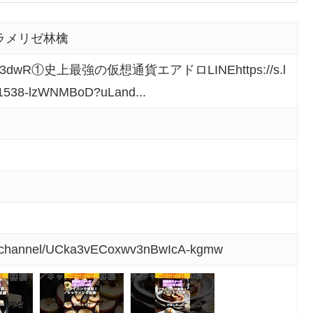
ラメリゼ林檎
e/qUr3dwR①史上最強の仮想通貨エアドロLINEhttps://s.l
001538-lzWNMBoD?uLand...
m/channel/UCka3vECoxwv3nBwIcA-kgmw