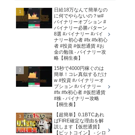
日給18万なんて簡単なの
に何でやらないの？w#
バイナリーオプション #
バイナリー必勝パターン
8選 #バイナリー #バイ
ナリー初心者 #fx #fx初心
者 #投資 #仮想通貨 #お
金の勉強 - バイナリー攻
略【桐生奏】
15秒で4000円稼ぐのは
簡単！コレ真似するだけ
w #投資 #バイナリーオ
プション #バイナリー
#fx #fx初心者 #仮想通貨
#株 - バイナリー攻略
【桐生奏】
【超簡単】0.1BTCあれ
ばFIRE確定な理由を解
説します【仮想通貨】
【ビットコイン】 - シロ