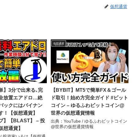
仮想通貨
仮想通貨
単】3分で出来る､完
【BYBIT】MT5で簡単FX＆ゴール
全放置エアドロ…絶
ド取引！始め方完全ガイド #ビット
バックにはバイナン
コイン – ゆるふわビットコイン@
す！【仮想通貨】
世界の仮想通貨情報
】【BLAST】 – 投
出典：YouTube / ゆるふわビットコイン
@世界の仮想通貨情報
仮想通貨】
e / 投資家いろは【仮想通