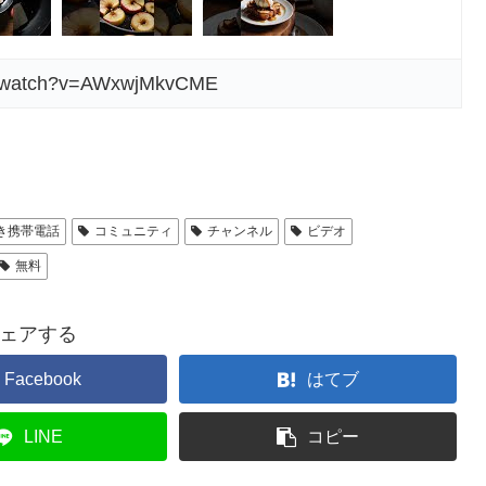
om/watch?v=AWxwjMkvCME
き携帯電話
コミュニティ
チャンネル
ビデオ
無料
ェアする
Facebook
はてブ
LINE
コピー