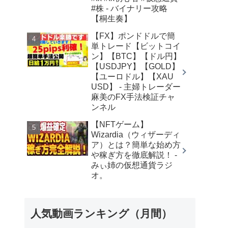
#株 - バイナリー攻略
【桐生奏】
【FX】ポンドドルで簡
単トレード【ビットコイ
ン】【BTC】【ドル円】
【USDJPY】【GOLD】
【ユーロドル】【XAU
USD】 - 主婦トレーダー
麻美のFX手法検証チャ
ンネル
【NFTゲーム】
Wizardia（ウィザーディ
ア）とは？簡単な始め方
や稼ぎ方を徹底解説！ -
みぃ姉の仮想通貨ラジ
オ。
人気動画ランキング（月間）