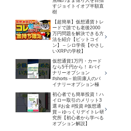
無職のまま億り人を目指
すジョイトイオブ半額直
樹
【超簡単】仮想通貨トレ
ードで誰でも老後2000
万円問題を解決できる方
法を紹介【ビットコイ
ン】 – シロ学長【やさし
いXRPの学校】
仮想通貨1万円・カード
なら5千円から！ #バイ
ナリーオプション
#shorts – 前田康人のバ
イナリーオプション極
初心者でも簡単投資！ハ
イロー取引のメリット3
選 #お金 #投資 #仮想通
貨 – ゆっくりデイトレ研
究所【初心者から学べる
オプション解説】