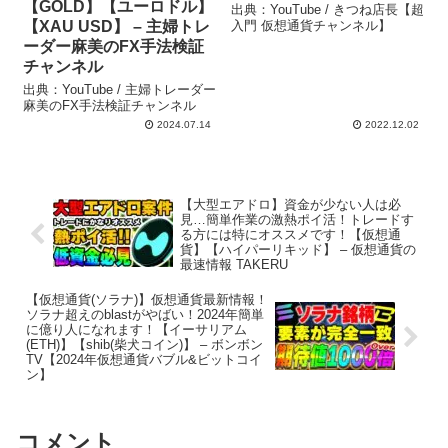
【GOLD】【ユーロドル】
出典：YouTube / きつね店長【超
【XAU USD】 – 主婦トレ
入門 仮想通貨チャンネル】
ーダー麻美のFX手法検証
チャンネル
出典：YouTube / 主婦トレーダー
麻美のFX手法検証チャンネル
2024.07.14
2022.12.02
【大型エアドロ】資金が少ない人は必
見…簡単作業の激熱ポイ活！トレードす
る方には特にオススメです！【仮想通
貨】【ハイパーリキッド】 – 仮想通貨の
最速情報 TAKERU
【仮想通貨(ソラナ)】仮想通貨最新情報！
ソラナ超えのblastがやばい！2024年簡単
に億り人になれます！【イーサリアム
(ETH)】【shib(柴犬コイン)】 – ボンボン
TV【2024年仮想通貨バブル&ビットコイ
ン】
コメント