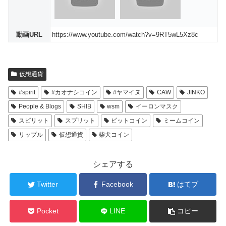
動画URL
https://www.youtube.com/watch?v=9RT5wL5Xz8c
仮想通貨
#spirit
#カオナシコイン
#ヤマイヌ
CAW
JINKO
People & Blogs
SHIB
wsm
イーロンマスク
スピリット
スプリット
ビットコイン
ミームコイン
リップル
仮想通貨
柴犬コイン
シェアする
Twitter
Facebook
はてブ
Pocket
LINE
コピー