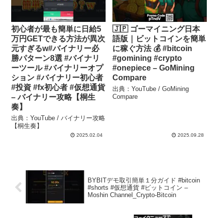
初心者が最も簡単に日給5
🇯🇵 ゴーマイニング日本
万円GETできる方法が異次
語版｜ビットコインを簡単
元すぎるw#バイナリー必
に稼ぐ方法 💰 #bitcoin
勝パターン8選 #バイナリ
#gomining #crypto
ーツール #バイナリーオプ
#onepiece – GoMining
ション #バイナリー初心者
Compare
#投資 #fx初心者 #仮想通貨
出典：YouTube / GoMining
– バイナリー攻略【桐生
Compare
奏】
出典：YouTube / バイナリー攻略
【桐生奏】
2025.02.04
2025.09.28
BYBITデモ取引簡単１分ガイド #bitcoin
#shorts #仮想通貨 #ビットコイン –
Moshin Channel_Crypto-Bitcoin