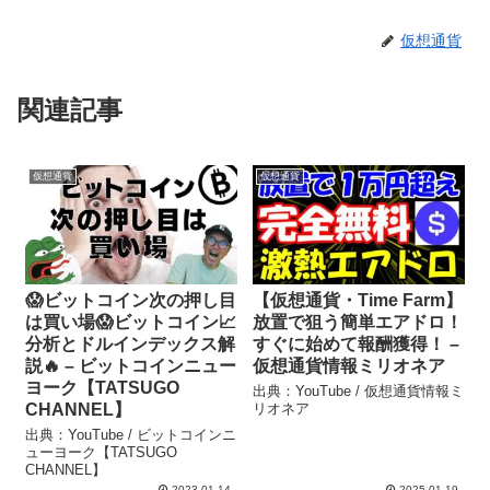
仮想通貨
関連記事
仮想通貨
仮想通貨
😱ビットコイン次の押し目
【仮想通貨・Time Farm】
は買い場😱ビットコイン📈
放置で狙う簡単エアドロ！
分析とドルインデックス解
すぐに始めて報酬獲得！ –
説🔥 – ビットコインニュー
仮想通貨情報ミリオネア
ヨーク【TATSUGO
出典：YouTube / 仮想通貨情報ミ
CHANNEL】
リオネア
出典：YouTube / ビットコインニ
ューヨーク【TATSUGO
CHANNEL】
2023.01.14
2025.01.19