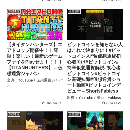
仮想通貨
仮想通貨
【タイタンハンターズ】エ
ビットコインを知らない人
アドロップ開催中！！簡
はこれで決まりに！#ビッ
単！楽しい！最新のゲーム
トコイン入門#仮想通貨初
ファイをPlayせよ！！！！
心者向け#ビットコイン#
【TITANHUNTERS】 – 仮
簡単仮想通貨解説#初心者
想通貨ジャパン
ビットコイン#ビットコイ
ン基礎知識#仮想通貨ショ
出典：YouTube / 仮想通貨ジャパ
ン
ート動画#ビットコインデ
ビュー – ShortsFabless
出典：YouTube / ShortsFabless
2022.04.26
2024.11.28
仮想通貨
仮想通貨