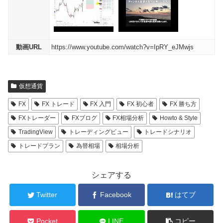
動画URL
https://www.youtube.com/watch?v=IpRY_eJMwjs
仮想通貨
FX
FX トレード
FX 入門
FX 初心者
FX 勝ち方
FXトレーダー
FXブログ
FX相場分析
Howto & Style
TradingView
トレーディングビュー
トレードシナリオ
トレードプラン
為替相場
相場分析
シェアする
Twitter
Facebook
はてブ
Pocket
LINE
コピー