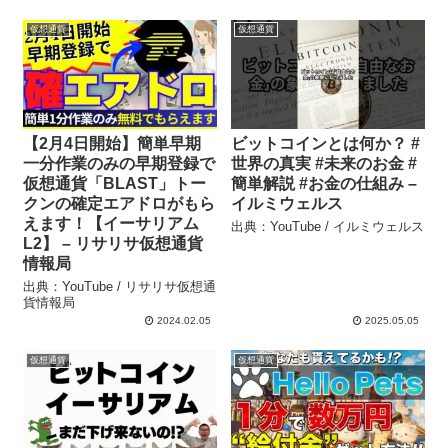
仮想通貨
仮想通貨
【2月4日開始】簡単早期
ビットコインとは何か？ #
一分作業のみの早期登録で
世界の真実 #未来のお金 #
仮想通貨「BLAST」トー
簡単解説 #お金の仕組み –
クンの確定エアドロがもら
イルミウェルス
えます！【イーサリアム
出典：YouTube / イルミウェルス
L2】 – リサリサ仮想通貨
情報局
出典：YouTube / リサリサ仮想通
貨情報局
2024.02.05
2025.05.05
仮想通貨
仮想通貨