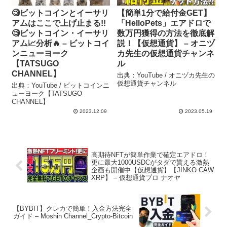
🧐ビットコインとイーサリ
【簡単1分で給付金GET】
アムはここで上げ止まる!!
「HelloPets」エアドロで
🧐ビットコイン・イーサリ
数万円獲得の方法を徹底解
アム📈分析🔥 – ビットコイ
説！【仮想通貨】 – オニヅ
ンニューヨーク
カ先生の仮想通貨チャンネ
【TATSUGO
ル
CHANNEL】
出典：YouTube / オニヅカ先生の
仮想通貨チャンネル
出典：YouTube / ビットコインニ
ューヨーク【TATSUGO
CHANNEL】
2023.12.09
2023.05.19
高期待NFTが簡単作業で確定エアドロ！
更に最大1000USDCがタダで貰える激熱
企画も開催中【仮想通貨】【JINKO CAW
XRP】 – 仮想通貨プロ ナオヤ
【BYBIT】クレカで簡単！入金方法完全
ガイド – Moshin Channel_Crypto-Bitcoin