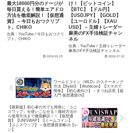
最大18000円分のドージが
け！【ビットコイン】
毎日貰える！簡単エアドロ
【BTC】【ドル円】
方法を徹底解説！【仮想通
【USDJPY】【GOLD】
貨】 – 今日もおつクリプ
【ユーロドル】【XAU
ト。CHIKO
USD】 – 主婦トレーダー
麻美のFX手法検証チャン
出典：YouTube / 今日もおつクリ
プト。CHIKO
ネル
出典：YouTube / 主婦トレーダー
麻美のFX手法検証チャンネル
2024.03.15
2024.07.10
ワールドコイン（WLD）のステーキング
方法【Bybit】【Worldcoin】【スマホで
簡単】【初心者向け】 – きつね店長【超
入門 仮想通貨ch】
【最新版】初心者の方でも簡単に「ユニ
スワップ」を使いこなせる！接続方法か
ら使用方法まで徹底解説！！【仮想通
貨】【UNISWAP】【ミームコイン】
【ユニスワップ】 – 仮想通貨攻略ch【レ
ン】