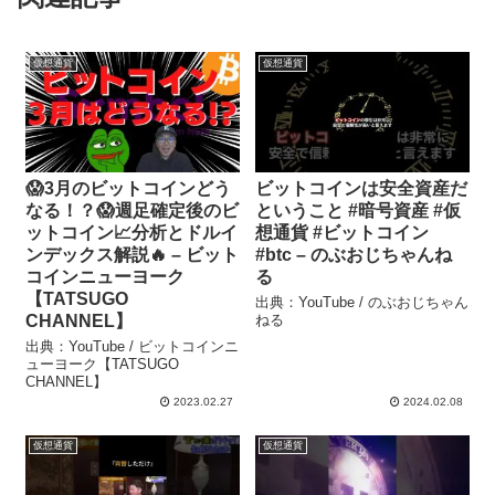
仮想通貨
仮想通貨
😱3月のビットコインどう
ビットコインは安全資産だ
なる！？😱週足確定後のビ
ということ #暗号資産 #仮
ットコイン📈分析とドルイ
想通貨 #ビットコイン
ンデックス解説🔥 – ビット
#btc – のぶおじちゃんね
コインニューヨーク
る
【TATSUGO
出典：YouTube / のぶおじちゃん
CHANNEL】
ねる
出典：YouTube / ビットコインニ
ューヨーク【TATSUGO
CHANNEL】
2023.02.27
2024.02.08
仮想通貨
仮想通貨