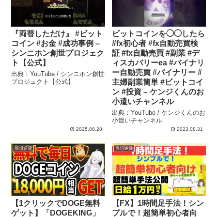
『両替しただけ』 #ビット
ビットコインを◯◯したら
コイン #お金 #成功事例 –
#fx初心者 #fx自動売買検
シンニホン創世プロジェク
証 #fx自動売買 #副業 #デ
ト【公式】
ィスカバリーea #バイナリ
ー自動売買 #バイナリー #
出典：YouTube / シンニホン創世
プロジェクト【公式】
主婦副業簡単 #ビットコイ
ン #投資 – ケンジくんのお
小遣いチャンネル
出典：YouTube / ケンジくんのお
小遣いチャンネル
2025.08.28
2023.08.31
仮想通貨
仮想通貨
【1クリックでDOGE無料
【FX】1時間足手法！シン
ゲット】「DOGEKING」
プルで！超簡単初心者向