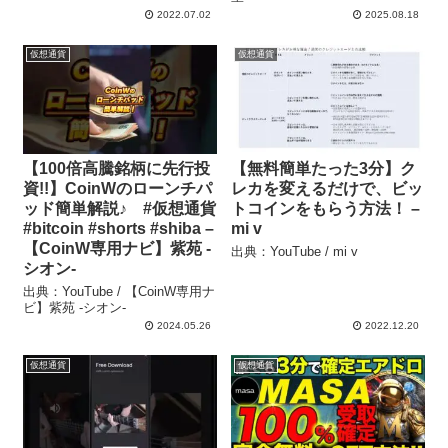
2022.07.02
2025.08.18
仮想通貨
仮想通貨
【100倍高騰銘柄に先行投
【無料簡単たった3分】ク
資!!】CoinWのローンチパ
レカを変えるだけで、ビッ
ッド簡単解説♪ #仮想通貨
トコインをもらう方法！ –
#bitcoin #shorts #shiba –
mi v
【CoinW専用ナビ】紫苑 -
出典：YouTube / mi v
シオン-
出典：YouTube / 【CoinW専用ナ
ビ】紫苑 -シオン-
2024.05.26
2022.12.20
仮想通貨
仮想通貨