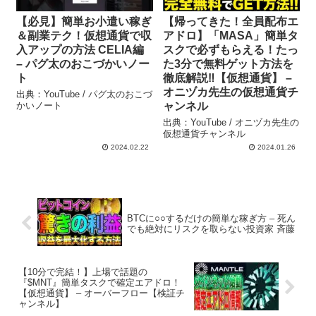
【必見】簡単お小遣い稼ぎ
【帰ってきた！全員配布エ
＆副業テク！仮想通貨で収
アドロ】「MASA」簡単タ
入アップの方法 CELIA編
スクで必ずもらえる！たっ
– パグ太のおこづかいノー
た3分で無料ゲット方法を
ト
徹底解説‼【仮想通貨】 –
オニヅカ先生の仮想通貨チ
出典：YouTube / パグ太のおこづ
かいノート
ャンネル
出典：YouTube / オニヅカ先生の
仮想通貨チャンネル
2024.02.22
2024.01.26
BTCに○○するだけの簡単な稼ぎ方 – 死ん
でも絶対にリスクを取らない投資家 斉藤
【10分で完結！】上場で話題の
『$MNT』簡単タスクで確定エアドロ！
【仮想通貨】 – オーバーフロー【検証チ
ャンネル】