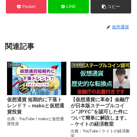
Pocket
LINE
コピー
仮想通貨
関連記事
仮想通貨
仮想通貨
仮想通貨 短期的に下落ト
【仮想通貨に革命】金融庁
レンド？ – makoと仮想通
が日本版ステーブルコイ
貨投資
ン”JPYC”を認可した件に
ついて簡単に解説します。
出典：YouTube / makoと仮想通
貨投資
– ケイトの経済教室
出典：YouTube / ケイトの経済教
室