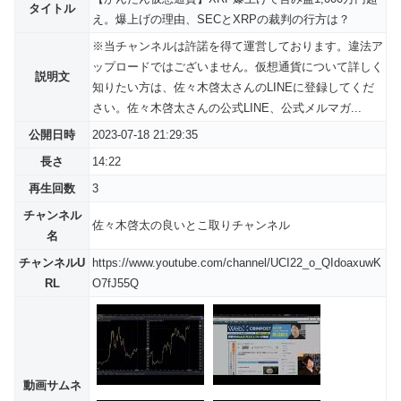
タイトル
え。爆上げの理由、SECとXRPの裁判の行方は？
※当チャンネルは許諾を得て運営しております。違法ア
ップロードではございません。仮想通貨について詳しく
説明文
知りたい方は、佐々木啓太さんのLINEに登録してくだ
さい。佐々木啓太さんの公式LINE、公式メルマガ...
公開日時
2023-07-18 21:29:35
長さ
14:22
再生回数
3
チャンネル
佐々木啓太の良いとこ取りチャンネル
名
チャンネルU
https://www.youtube.com/channel/UCI22_o_QIdoaxuwK
RL
O7fJ55Q
動画サムネ