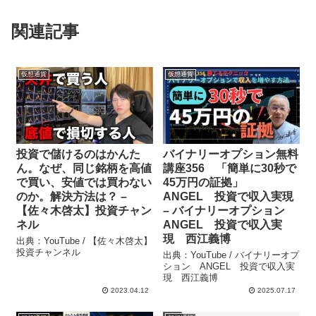
関連記事
仮想通貨
仮想通貨
投資で儲けるのはかんた
バイナリーオプション無料
ん。なぜ、同じ銘柄を高値
講座356 「簡単に30秒で
で買い、安値では買わない
45万円の証拠」
のか。解決方法は？ –
ANGEL 投資で収入実現
【佐々木啓太】投資チャン
– バイナリーオプション
ネル
ANGEL 投資で収入実
現 西江義博
出典：YouTube / 【佐々木啓太】
投資チャンネル
出典：YouTube / バイナリーオプ
ション ANGEL 投資で収入実
現 西江義博
2023.04.12
2025.07.17