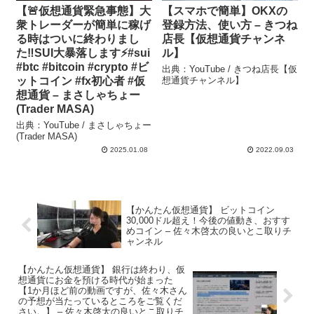
【🚨仮想通貨緊急事態】大
【スマホで簡単】OKXの
衆トレーダーが簡単に稼げ
登録方法、使い方 – きつね
る時はついに終わりまし
店長【仮想通貨チャンネ
た‼️SUI大暴落します⚡️#sui
ル】
#btc #bitcoin #crypto #ビ
出典：YouTube / きつね店長【仮
ットコイン #fx初心者 #仮
想通貨チャンネル】
想通貨 – まさしゃちょー
(Trader MASA)
出典：YouTube / まさしゃちょー
(Trader MASA)
2025.01.08
2022.09.03
【かんたん仮想通貨】 ビットコイン
30,000ドル超え！今後の値動き、おすす
めコイン – 佐々木啓太の良いとこ取りチ
ャンネル
【かんたん仮想通貨】 銀行は終わり、仮
想通貨にお金を預ける時代が始まった
【1か月ほど前の動画ですが、佐々木さん
の予想が当たっているところをご覧くだ
さい。】 – 佐々木啓太の良いとこ取りチ