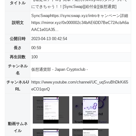
タイトル
にできちゃう！！[SyncSwap][給付金][仮想通貨]
SyncSwaphttps://syncswap.xyz/introキャンペーン詳細
説明文
https://mirror.xyz/0x000002c34bAE6DD7BeC72AcbA6a
AAC1e01A35...
公開日時
2023-04-13 00:42:54
長さ
00:59
再生回数
100
チャンネル
仮想通貨部 - Japan Cryptoclub -
名
チャンネルU
https://www.youtube.com/channel/UC_uqSvuBhDkKi65
RL
eCO1qsrQ
動画サムネ
イル