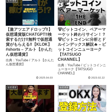
仮想通貨
仮想通貨
【激アツエアドロップ‼】
🐻ビットコイン、ベアーマ
仮想通貨版CHATGPT‼検
ーケット終わりサイン！？
索するだけ‼無料で仮想通
🐻ビットコイン📈分析とド
貨がもらえる‼【KLOK】
ルインデックス解説🔥 – ビ
#shorts – アルト【かんた
ットコインニューヨーク
ん仮想通貨】
【TATSUGO
CHANNEL】
出典：YouTube / アルト【かんた
ん仮想通貨】
出典：YouTube / ビットコインニ
ューヨーク【TATSUGO
CHANNEL】
2025.04.03
2023.02.22
仮想通貨
仮想通貨