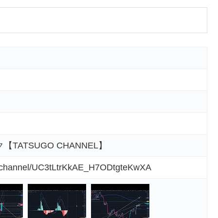
ATSUGO CHANNEL】
m/channel/UC3tLtrKkAE_H7ODtgteKwXA