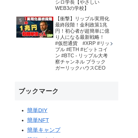
シロ学長【やさしい
WEB3の学校】
【衝撃】リップル実用化
最終段階！金利政策1兆
円！初心者が超簡単に億
り人になる最新戦略！
#仮想通貨 #XRP #リッ
プル #ETH #ビットコイ
ン #BTC - リップル大考
察チャンネル ブラック
ガーリックハウスCEO
ブックマーク
簡単DIY
簡単NFT
簡単キャンプ