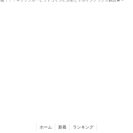
ル突破！！！👊リップル・ビットコイン📈分析とドルインデックス解説🔥 –
ホーム
新着
ランキング