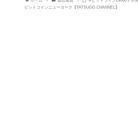
ホーム
仮想通貨
👊ビットコイン29000ド
ビットコインニューヨーク【TATSUGO CHANNEL】