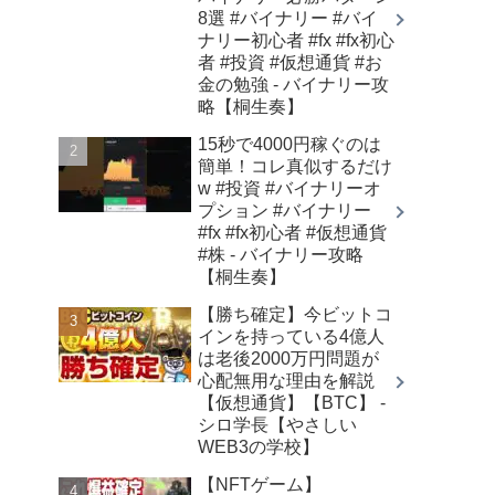
8選 #バイナリー #バイ
ナリー初心者 #fx #fx初心
者 #投資 #仮想通貨 #お
金の勉強 - バイナリー攻
略【桐生奏】
15秒で4000円稼ぐのは
簡単！コレ真似するだけ
w #投資 #バイナリーオ
プション #バイナリー
#fx #fx初心者 #仮想通貨
#株 - バイナリー攻略
【桐生奏】
【勝ち確定】今ビットコ
インを持っている4億人
は老後2000万円問題が
心配無用な理由を解説
【仮想通貨】【BTC】 -
シロ学長【やさしい
WEB3の学校】
【NFTゲーム】