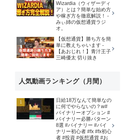
Wizardia（ウィザーディ
ア）とは？簡単な始め方
や稼ぎ方を徹底解説！ -
みぃ姉の仮想通貨ラジ
オ。
【仮想通貨】勝ち方を簡
単に教えちゃいます -
【あおじれ！】青汁王子
三崎優太 切り抜き
人気動画ランキング（月間）
日給18万なんて簡単なの
に何でやらないの？w#
バイナリーオプション #
バイナリー必勝パターン
8選 #バイナリー #バイ
ナリー初心者 #fx #fx初心
者 #投資 #仮想通貨 #お