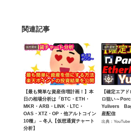
関連記事
仮想通貨
仮想通貨
【最も簡単な資産倍増計画！】本
【確定エアド
日の相場分析は「BTC・ETH・
ロ狙い～Porcl
MKR・ARB・LINK・LTC・
Yulivers B
OAS・XTZ・OP・他アルトコイン
産配信
10種」 – 冬人【仮想通貨チャート
出典：YouTube
分析】