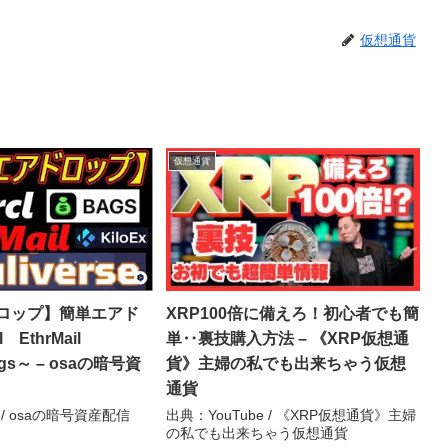
仮想通貨
仮想通貨
ロップ】簡単エアド
XRP100倍に備えろ！初心者でも簡
 EthrMail
単‥裏技購入方法 – 《XRP仮想通
ags～ – osaの暗号資
貨》主婦の私でも出来ちゃう仮想
通貨
 / osaの暗号資産配信
出典：YouTube / 《XRP仮想通貨》主婦
の私でも出来ちゃう仮想通貨