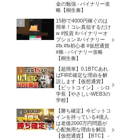
金の勉強 - バイナリー攻
略【桐生奏】
15秒で4000円稼ぐのは
簡単！コレ真似するだけ
w #投資 #バイナリーオ
プション #バイナリー
#fx #fx初心者 #仮想通貨
#株 - バイナリー攻略
【桐生奏】
【超簡単】0.1BTCあれ
ばFIRE確定な理由を解
説します【仮想通貨】
【ビットコイン】 - シロ
学長【やさしいWEB3の
学校】
【勝ち確定】今ビットコ
インを持っている4億人
は老後2000万円問題が
心配無用な理由を解説
【仮想通貨】【BTC】 -