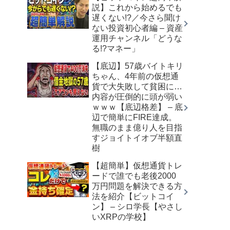
説】これから始めるでも
遅くない!?／今さら聞け
ない投資初心者編 – 資産
運用チャンネル「どうな
る!?マネー」
【底辺】57歳バイトキリ
ちゃん、4年前の仮想通
貨で大失敗して貧困に…
内容が圧倒的に頭が弱い
ｗｗｗ【底辺格差】 – 底
辺で簡単にFIRE達成。
無職のまま億り人を目指
すジョイトイオブ半額直
樹
【超簡単】仮想通貨トレ
ードで誰でも老後2000
万円問題を解決できる方
法を紹介【ビットコイ
ン】 – シロ学長【やさし
いXRPの学校】