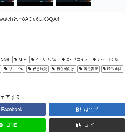
om/watch?v=8AOe6UX3QA4
 Style
XRP
イーサリアム
エイダコイン
チャート分析
リップル
仮想通貨
初心者向け
暗号資産
暗号通貨
ェアする
Facebook
はてブ
LINE
コピー