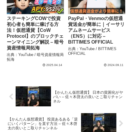
ステーキングCOWで投資
PayPal・Venmoの仮想通
初心者も簡単に稼げる方
貨送金が簡単に｜イーサリ
法！仮想通貨【CoW
アムネームサービス
Protocol】のブロックチェ
（ENS）に対応 –
ーンマイニング解説 – 暗号
BITTIMES OFFICIAL
資産情報局拓海
出典：YouTube / BITTIMES
OFFICIAL
出典：YouTube / 暗号資産情報局
拓海
2025.04.14
2024.09.11
【かんたん仮想通貨】 日本の貧困化がヤ
バい – 佐々木啓太の良いとこ取りチャン
ネル
【かんたん仮想通貨】 投資あるある「逆
にいくパターン」を直す方法 – 佐々木啓
太の良いとこ取りチャンネル