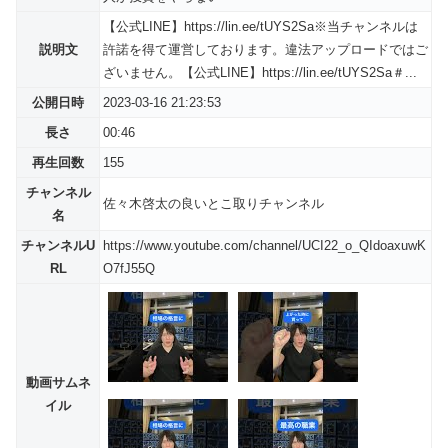
【公式LINE】https://lin.ee/tUYS2Sa※当チャンネルは
説明文
許諾を得て運営しております。違法アップロードではご
ざいません。【公式LINE】https://lin.ee/tUYS2Sa＃...
公開日時
2023-03-16 21:23:53
長さ
00:46
再生回数
155
チャンネル
佐々木啓太の良いとこ取りチャンネル
名
チャンネルU
https://www.youtube.com/channel/UCI22_o_QIdoaxuwK
RL
O7fJ55Q
動画サムネ
イル