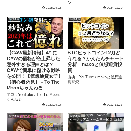
ン
2025.04.18
2024.02.20
仮想通貨
仮想通貨
【CAW最新情報】4/1に
BTCビットコイン12月ど
CAWの価格が急上昇した
うなる？かんたんチャート
意外すぎる理由とは？
分析 – makoと仮想通貨投
CAWで簡単に儲ける戦略
資
を公開！【仮想通貨女子】
出典：YouTube / makoと仮想通
【初心者必見】 – To The
貨投資
Moonちゃんねる
出典：YouTube / To The Moonち
ゃんねる
2023.04.16
2022.11.27
仮想通貨
仮想通貨