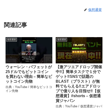
仮想通貨
関連記事
仮想通貨
仮想通貨
ウォーレン・バフェットが
【激アツエアドロップ開催
25ドルでもビットコイン
中‼】簡単タスクで１分で
を買わない理由 – 簡単なビ
ゲット‼SNSで話題の
ットコイン先物
BLAST（ブラスト）が無
料でもらえる‼エアドロッ
出典：YouTube / 簡単なビットコ
イン先物
プで億り人を目指せ‼【仮
想通貨】#shorts – 仮想通
貨ジャパン
出典：YouTube / 仮想通貨ジャパ