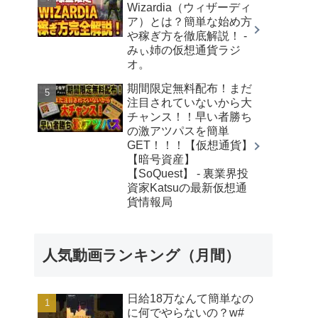
Wizardia（ウィザーディ
ア）とは？簡単な始め方
や稼ぎ方を徹底解説！ -
みぃ姉の仮想通貨ラジ
オ。
期間限定無料配布！まだ
注目されていないから大
チャンス！！早い者勝ち
の激アツパスを簡単
GET！！！【仮想通貨】
【暗号資産】
【SoQuest】 - 裏業界投
資家Katsuの最新仮想通
貨情報局
人気動画ランキング（月間）
日給18万なんて簡単なの
に何でやらないの？w#