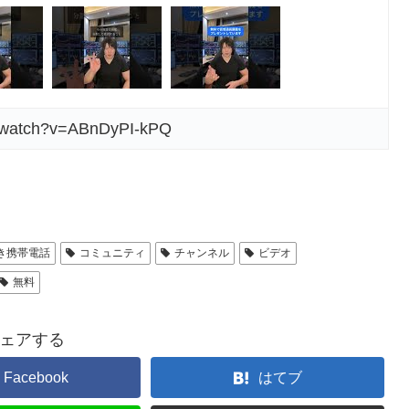
m/watch?v=ABnDyPI-kPQ
き携帯電話
コミュニティ
チャンネル
ビデオ
無料
ェアする
Facebook
はてブ