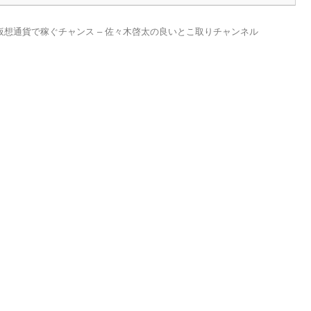
想通貨で稼ぐチャンス – 佐々木啓太の良いとこ取りチャンネル