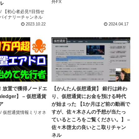
外FX
ル
e / 【初心者必見!!目指せ
バイナリーチャンネル
2023.10.22
2024.04.17
仮想通貨
分！放置で獲得ノードエ
【かんたん仮想通貨】 銀行は終わ
ledger】 – 仮想通貨
り、仮想通貨にお金を預ける時代
ア
が始まった 【1か月ほど前の動画で
すが、佐々木さんの予想が当たっ
e / 仮想通貨情報ミリオネ
ているところをご覧ください。】 –
佐々木啓太の良いとこ取りチャン
ネル