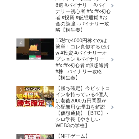
8選 #バイナリー #バイ
ナリー初心者 #fx #fx初心
者 #投資 #仮想通貨 #お
金の勉強 - バイナリー攻
略【桐生奏】
15秒で4000円稼ぐのは
簡単！コレ真似するだけ
w #投資 #バイナリーオ
プション #バイナリー
#fx #fx初心者 #仮想通貨
#株 - バイナリー攻略
【桐生奏】
【勝ち確定】今ビットコ
インを持っている4億人
は老後2000万円問題が
心配無用な理由を解説
【仮想通貨】【BTC】 -
シロ学長【やさしい
WEB3の学校】
【NFTゲーム】