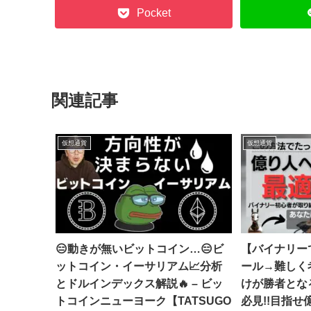
Pocket
関連記事
仮想通貨
仮想通貨
😑動きが無いビットコイン…😑ビ
【バイナリー
ットコイン・イーサリアム📈分析
ール→難しく
とドルインデックス解説🔥 – ビッ
けが勝者となる
トコインニューヨーク【TATSUGO
必見!!目指