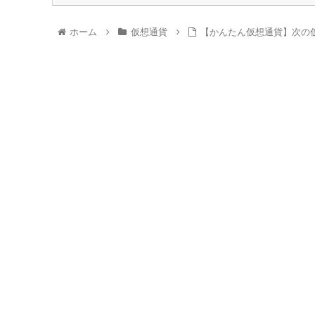
ホーム
仮想通貨
【かんたん仮想通貨】次の仮