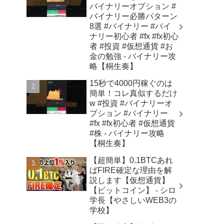
バイナリーオプション #
バイナリー必勝パターン
8選 #バイナリー #バイ
ナリー初心者 #fx #fx初心
者 #投資 #仮想通貨 #お
金の勉強 - バイナリー攻
略【桐生奏】
15秒で4000円稼ぐのは
簡単！コレ真似するだけ
w #投資 #バイナリーオ
プション #バイナリー
#fx #fx初心者 #仮想通貨
#株 - バイナリー攻略
【桐生奏】
【超簡単】0.1BTCあれ
ばFIRE確定な理由を解
説します【仮想通貨】
【ビットコイン】 - シロ
学長【やさしいWEB3の
学校】