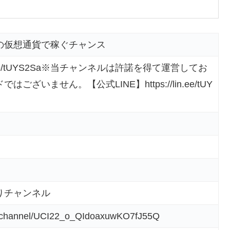
の仮想通貨で稼ぐチャンス
lin.ee/tUYS2Sa※当チャンネルは許諾を得て運営してお
ざいません。【公式LINE】https://lin.ee/tUY
りチャンネル
m/channel/UCI22_o_QIdoaxuwKO7fJ55Q