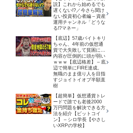
説】これから始めるでも
遅くない!?／今さら聞け
ない投資初心者編 – 資産
運用チャンネル「どうな
る!?マネー」
【底辺】57歳バイトキリ
ちゃん、4年前の仮想通
貨で大失敗して貧困に…
内容が圧倒的に頭が弱い
ｗｗｗ【底辺格差】 – 底
辺で簡単にFIRE達成。
無職のまま億り人を目指
すジョイトイオブ半額直
樹
【超簡単】仮想通貨トレ
ードで誰でも老後2000
万円問題を解決できる方
法を紹介【ビットコイ
ン】 – シロ学長【やさし
いXRPの学校】