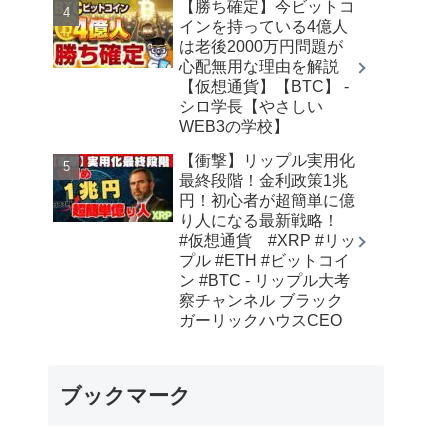
【勝ち確定】今ビットコ
インを持っている4億人
は老後2000万円問題が
心配無用な理由を解説
【仮想通貨】【BTC】 -
シロ学長【やさしい
WEB3の学校】
【衝撃】リップル実用化
最終段階！金利政策1兆
円！初心者が超簡単に億
り人になる最新戦略！
#仮想通貨 #XRP #リッ
プル #ETH #ビットコイ
ン #BTC - リップル大考
察チャンネル ブラック
ガーリックハウスCEO
ブックマーク