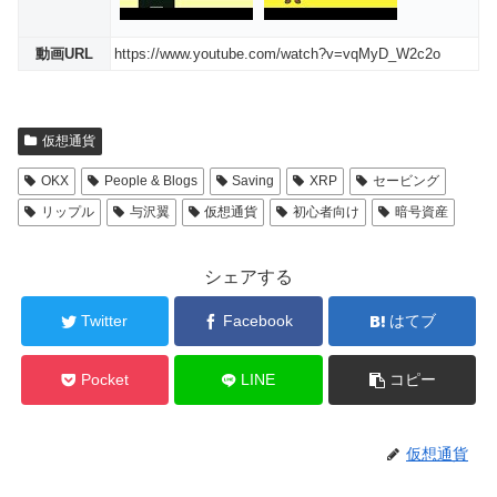
動画URL
https://www.youtube.com/watch?v=vqMyD_W2c2o
仮想通貨
OKX
People & Blogs
Saving
XRP
セービング
リップル
与沢翼
仮想通貨
初心者向け
暗号資産
シェアする
Twitter
Facebook
はてブ
Pocket
LINE
コピー
仮想通貨