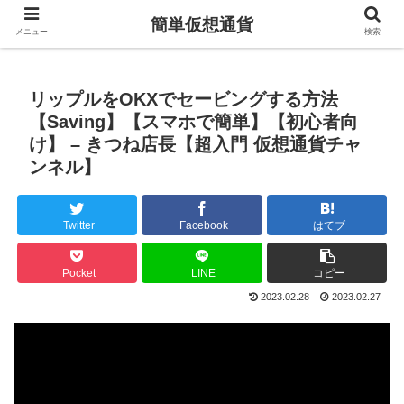
簡単仮想通貨
メニュー
検索
リップルをOKXでセービングする方法
【Saving】【スマホで簡単】【初心者向
け】 – きつね店長【超入門 仮想通貨チャ
ンネル】
Twitter
Facebook
はてブ
Pocket
LINE
コピー
2023.02.28
2023.02.27