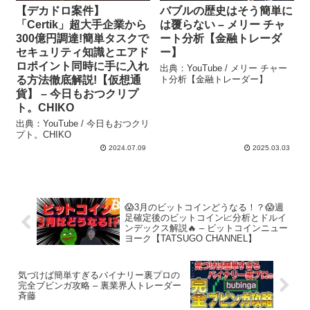
【デカドロ案件】
バブルの歴史はそう簡単に
「Certik」超大手企業から
は覆らない – メリー チャ
300億円調達!簡単タスクで
ート分析【金融トレーダ
セキュリティ知識とエアド
ー】
ロポイント同時に手に入れ
出典：YouTube / メリー チャー
る方法徹底解説!【仮想通
ト分析【金融トレーダー】
貨】 – 今日もおつクリプ
ト。CHIKO
出典：YouTube / 今日もおつクリ
プト。CHIKO
2024.07.09
2025.03.03
😱3月のビットコインどうなる！？😱週
足確定後のビットコイン📈分析とドルイ
ンデックス解説🔥 – ビットコインニュー
ヨーク【TATSUGO CHANNEL】
気づけば簡単すぎるバイナリー裏プロの
完全ブビンガ攻略 – 裏業界人トレーダー
斉藤