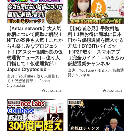
【Astar network】大人気
【初心者必見】手数料無
銘柄について簡単に解説！
料！1番お得に簡単に日本
NFTの案件も人気！これか
円から仮想通貨を購入する
らも楽しみなプロジェク
方法！BYBIT(バイビッ
ト！[アスター][副部長の仮
ト)P2P取引 スマホアプ
想通貨ニュース] – 億り人
リ完全ガイド！ – ゆるふわ
目指して！仮想通貨部！-
仮想通貨チャンネル
Japan Cryptoclub –
出典：YouTube / ゆるふわ仮想通
貨チャンネル
出典：YouTube / 億り人目指し
て！仮想通貨部！- Japan
Cryptoclub -
2022.04.18
2022.08.11
仮想通貨
仮想通貨