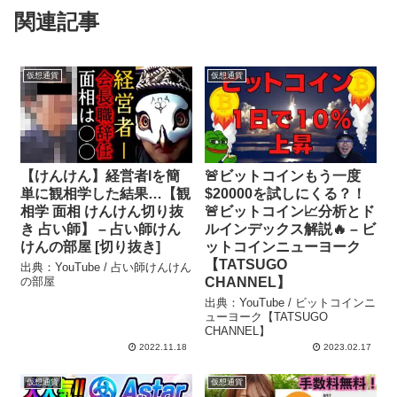
関連記事
仮想通貨
仮想通貨
【けんけん】経営者Iを簡
🚨ビットコインもう一度
単に観相学した結果…【観
$20000を試しにくる？！
相学 面相 けんけん切り抜
🚨ビットコイン📈分析とド
き 占い師】 – 占い師けん
ルインデックス解説🔥 – ビ
けんの部屋 [切り抜き]
ットコインニューヨーク
【TATSUGO
出典：YouTube / 占い師けんけん
の部屋
CHANNEL】
出典：YouTube / ビットコインニ
ューヨーク【TATSUGO
CHANNEL】
2022.11.18
2023.02.17
仮想通貨
仮想通貨