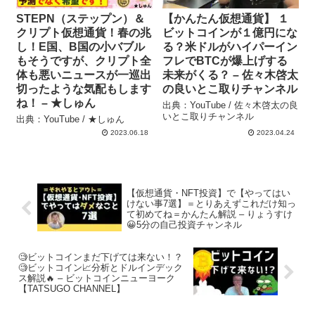
STEPN（ステップン）＆
【かんたん仮想通貨】 １
クリプト仮想通貨！春の兆
ビットコインが１億円にな
し！E国、B国の小バブル
る？米ドルがハイパーイン
もそうですが、クリプト全
フレでBTCが爆上げする
体も悪いニュースが一巡出
未来がくる？ – 佐々木啓太
切ったような気配もします
の良いとこ取りチャンネル
ね！ – ★しゅん
出典：YouTube / 佐々木啓太の良
いとこ取りチャンネル
出典：YouTube / ★しゅん
2023.06.18
2023.04.24
【仮想通貨・NFT投資】で【やってはい
けない事7選】＝とりあえずこれだけ知っ
て初めてね＝かんたん解説 – りょうすけ
😀5分の自己投資チャンネル
🧐ビットコインまだ下げては来ない！？
🧐ビットコイン📈分析とドルインデック
ス解説🔥 – ビットコインニューヨーク
【TATSUGO CHANNEL】