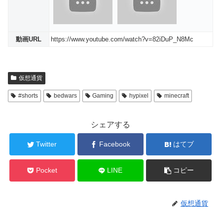
動画URL
https://www.youtube.com/watch?v=82iDuP_N8Mc
仮想通貨
#shorts
bedwars
Gaming
hypixel
minecraft
シェアする
Twitter
Facebook
はてブ
Pocket
LINE
コピー
仮想通貨