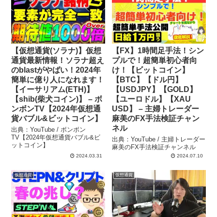
【仮想通貨(ソラナ)】仮想
【FX】1時間足手法！シン
通貨最新情報！ソラナ超え
プルで！超簡単初心者向
のblastがやばい！2024年
け！【ビットコイン】
簡単に億り人になれます！
【BTC】【ドル円】
【イーサリアム(ETH)】
【USDJPY】【GOLD】
【shib(柴犬コイン)】 – ボ
【ユーロドル】【XAU
ンボンTV【2024年仮想通
USD】 – 主婦トレーダー
貨バブル&ビットコイン】
麻美のFX手法検証チャン
ネル
出典：YouTube / ボンボン
TV【2024年仮想通貨バブル&ビ
出典：YouTube / 主婦トレーダー
ットコイン】
麻美のFX手法検証チャンネル
2024.03.31
2024.07.10
仮想通貨
仮想通貨