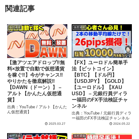
関連記事
仮想通貨
仮想通貨
【激アツエアドロップ‼無
【FX】ユーロドル簡単手
料×放置で自動で仮想通貨
法【ビットコイン】
を稼ぐ‼】今がチャンス‼
【BTC】【ドル円】
やりかたを徹底解説‼
【USDJPY】【GOLD】
【DAWN（ドーン）】 –
【ユーロドル】【XAU
アルト【かんたん仮想通
USD】 – 元銀行員ディラ
貨】
ー福田のFX手法検証チャ
ンネル
出典：YouTube / アルト【かんた
ん仮想通貨】
出典：YouTube / 元銀行員ディラ
ー福田のFX手法検証チャンネル
2025.03.27
2024.05.22
仮想通貨
仮想通貨