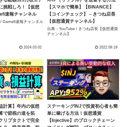
に挑戦しろ！【仮想
【スマホで簡単】【BINANCE】
mefi速報チャンネル
【コインチェック】 – きつね店長
【仮想通貨チャンネル】
 / Gamefi速報チャンネル
出典：YouTube / きつね店長【仮想通貨
チャンネル】
2024.03.02
2022.09.19
仮想通貨
益計算】年内の仮想
ステーキングINJで投資初心者も簡
算で節税の道を拓
単に稼げる方法！仮想通貨
クリプタクトで完全
【Injective】のブロックチェーン