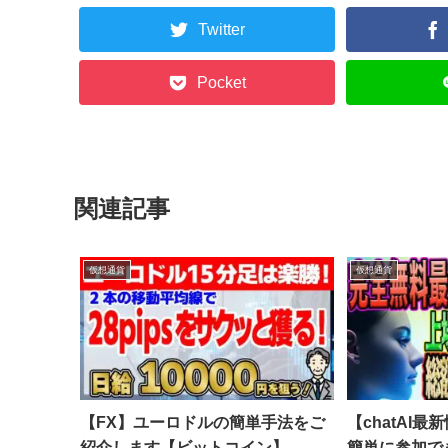
Twitter
Pocket
関連記事
仮想通貨
仮想通貨
【FX】ユーロドルの簡単手法をご
【chatAI
紹介します【ビットコイン】
簡単に参加で