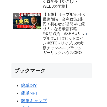
シロ学長【やさしい
WEB3の学校】
【衝撃】リップル実用化
最終段階！金利政策1兆
円！初心者が超簡単に億
り人になる最新戦略！
#仮想通貨 #XRP #リッ
プル #ETH #ビットコイ
ン #BTC - リップル大考
察チャンネル ブラック
ガーリックハウスCEO
ブックマーク
簡単DIY
簡単NFT
簡単キャンプ