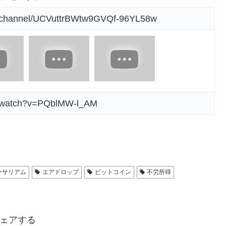
m/channel/UCVuttrBWtw9GVQf-96YL58w
m/watch?v=PQblMW-l_AM
ーサリアム
エアドロップ
ビットコイン
不労所得
ェアする