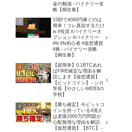
金の勉強 - バイナリー攻
略【桐生奏】
15秒で4000円稼ぐのは
簡単！コレ真似するだけ
w #投資 #バイナリーオ
プション #バイナリー
#fx #fx初心者 #仮想通貨
#株 - バイナリー攻略
【桐生奏】
【超簡単】0.1BTCあれ
ばFIRE確定な理由を解
説します【仮想通貨】
【ビットコイン】 - シロ
学長【やさしいWEB3の
学校】
【勝ち確定】今ビットコ
インを持っている4億人
は老後2000万円問題が
心配無用な理由を解説
【仮想通貨】【BTC】 -