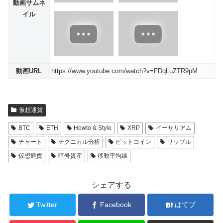
動画サムネ
イル
動画URL
https://www.youtube.com/watch?v=FDqLuZTR9pM
仮想通貨
BTC
ETH
Howto & Style
XRP
イーサリアム
チャート
テクニカル分析
ビットコイン
リップル
仮想通貨
暗号資産
移動平均線
シェアする
Twitter
Facebook
はてブ