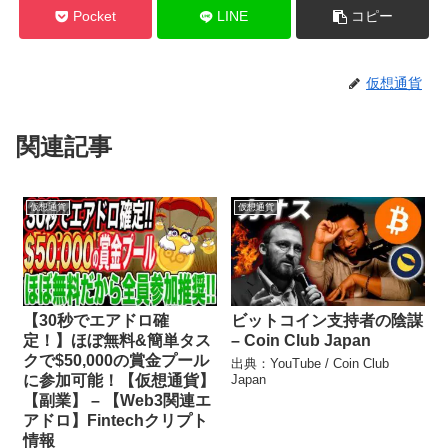
Pocket
LINE
コピー
仮想通貨
関連記事
仮想通貨
仮想通貨
【30秒でエアドロ確
ビットコイン支持者の陰謀
定！】ほぼ無料&簡単タス
– Coin Club Japan
クで$50,000の賞金プール
出典：YouTube / Coin Club
に参加可能！【仮想通貨】
Japan
【副業】 – 【Web3関連エ
アドロ】Fintechクリプト
情報