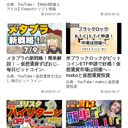
出典：YouTube / 【Web3関連エ
アドロ】Fintechクリプト情報
2025.07.09
2022.05.31
仮想通貨
仮想通貨
メタプラの新戦略！簡単解
米ブラックロックがビット
説！ – 仮想通貨ずぼおじ-
コインETF申請で好感！仮
毎日ビットコイン-
想通貨市場は回復へ –
makoと仮想通貨投資
出典：YouTube / 仮想通貨ずぼお
じ-毎日ビットコイン-
出典：YouTube / makoと仮想通
貨投資
2025.07.17
2023.06.17
仮想通貨
仮想通貨