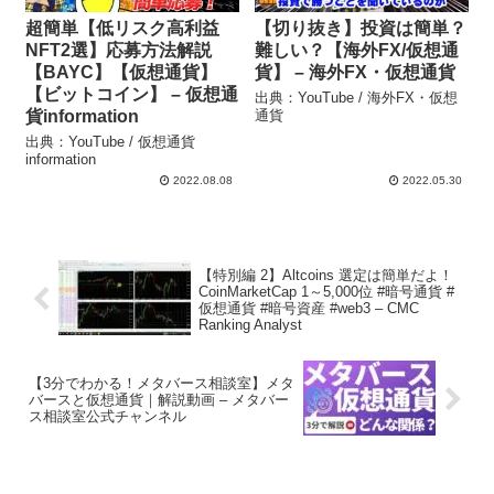
超簡単【低リスク高利益
【切り抜き】投資は簡単？
NFT2選】応募方法解説
難しい？【海外FX/仮想通
【BAYC】【仮想通貨】
貨】 – 海外FX・仮想通貨
【ビットコイン】 – 仮想通
出典：YouTube / 海外FX・仮想
貨information
通貨
出典：YouTube / 仮想通貨
information
2022.08.08
2022.05.30
【特別編 2】Altcoins 選定は簡単だよ！
CoinMarketCap 1～5,000位 #暗号通貨 #
仮想通貨 #暗号資産 #web3 – CMC
Ranking Analyst
【3分でわかる！メタバース相談室】メタ
バースと仮想通貨｜解説動画 – メタバー
ス相談室公式チャンネル