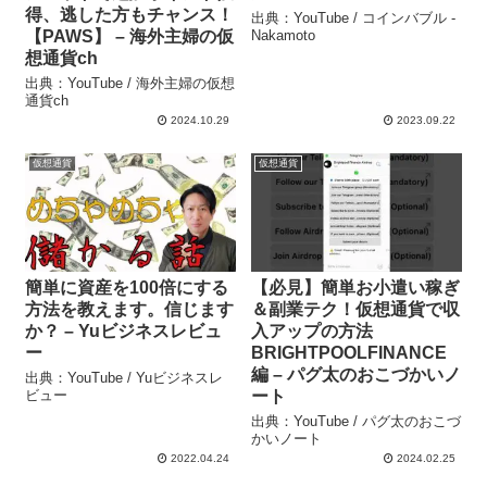
得、逃した方もチャンス！
出典：YouTube / コインバブル ‐
【PAWS】 – 海外主婦の仮
Nakamoto
想通貨ch
出典：YouTube / 海外主婦の仮想
通貨ch
2024.10.29
2023.09.22
仮想通貨
仮想通貨
簡単に資産を100倍にする
【必見】簡単お小遣い稼ぎ
方法を教えます。信じます
＆副業テク！仮想通貨で収
か？ – Yuビジネスレビュ
入アップの方法
ー
BRIGHTPOOLFINANCE
編 – パグ太のおこづかいノ
出典：YouTube / Yuビジネスレ
ビュー
ート
出典：YouTube / パグ太のおこづ
かいノート
2022.04.24
2024.02.25