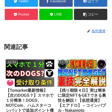
Twitter
Facebook
はてブ
Pocket
LINE
コピー
仮想通貨
関連記事
仮想通貨
仮想通貨
【Tomarket最新情報】
【残り期限４日】実は簡単
【次のDOGS？】スマホで
に限定NFTをGETできる裏
１分簡単！DOGS、
技を解説！【仮想通貨】
NOTCoin、ハムスターコ
【エアドロ】 – コインバブ
ンバットで追加ポイント獲
ル ‐ Nakamoto