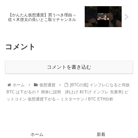
【かんたん仮想通貨】買うべき理由 –
佐々木啓太の良いとこ取りチャンネル
コメント
コメントを書き込む
ホーム
仮想通貨
[BTCの底] インフレになると何故
BTC は下がるの？ 簡単に説明 (利上げ 利下げ インフレ 失業率) ビ
ットコイン 仮想通貨下がる – ミスターケン / BTC ETH分析
ホーム
新着