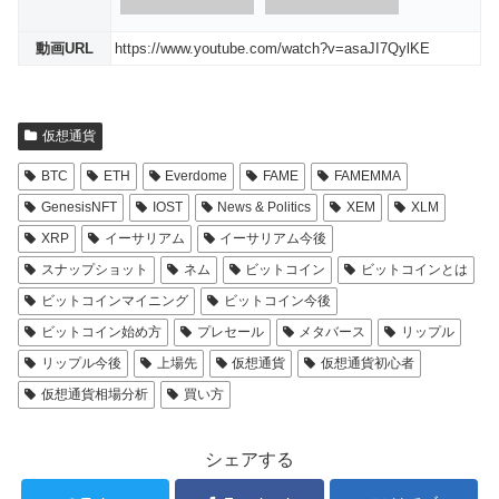
動画URL
https://www.youtube.com/watch?v=asaJI7QylKE
仮想通貨
BTC
ETH
Everdome
FAME
FAMEMMA
GenesisNFT
IOST
News & Politics
XEM
XLM
XRP
イーサリアム
イーサリアム今後
スナップショット
ネム
ビットコイン
ビットコインとは
ビットコインマイニング
ビットコイン今後
ビットコイン始め方
プレセール
メタバース
リップル
リップル今後
上場先
仮想通貨
仮想通貨初心者
仮想通貨相場分析
買い方
シェアする