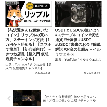
仮想通貨
仮想通貨
【与沢翼さん12億稼いだ
USDTとUSDCの違いは？
コイン】リップルの買い
#ステーブルコイン #仮想
方、ステーキング方法【1
通貨 #米国債 #USDT
万円から始める】【スマホ
#USDC#未来のお金 #簡単
で簡単】【初心者向け】 –
解説 #お金の仕組み – イル
きつね店長【超入門 仮想
ミウェルス
通貨チャンネル】
出典：YouTube / イルミウェルス
出典：YouTube / きつね店長【超
入門 仮想通貨チャンネル】
2023.02.15
2025.05.04
【かんたん仮想通貨】怖いと思う人へ –
佐々木啓太の良いとこ取りチャンネル