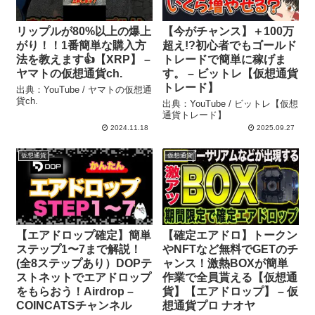
リップルが80%以上の爆上
【今がチャンス】＋100万
がり！！1番簡単な購入方
超え!?初心者でもゴールド
法を教えます👍【XRP】 –
トレードで簡単に稼げま
ヤマトの仮想通貨ch.
す。 – ビットレ【仮想通貨
トレード】
出典：YouTube / ヤマトの仮想通
貨ch.
出典：YouTube / ビットレ【仮想
通貨トレード】
2024.11.18
2025.09.27
仮想通貨
仮想通貨
【エアドロップ確定】簡単
【確定エアドロ】トークン
ステップ1〜7まで解説！
やNFTなど無料でGETのチ
(全8ステップあり）DOPテ
ャンス！激熱BOXが簡単
ストネットでエアドロップ
作業で全員貰える【仮想通
をもらおう！Airdrop –
貨】【エアドロップ】 – 仮
COINCATSチャンネル
想通貨プロ ナオヤ