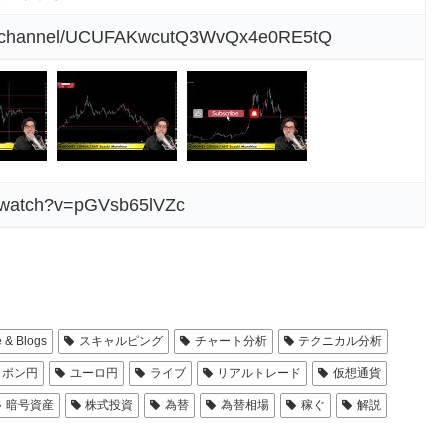
om/channel/UCUFAKwcutQ3WvQx4e0RE5tQ
m/watch?v=pGVsb65lVZc
 & Blogs
スキャルピング
チャート分析
テクニカル分析
ポン円
ユーロ円
ライブ
リアルトレード
仮想通貨
暗号資産
株式投資
為替
為替相場
稼ぐ
解説