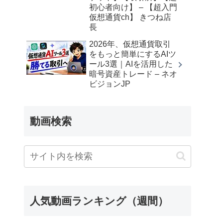
初心者向け】 – 【超入門
仮想通貨ch】 きつね店
長
2026年、仮想通貨取引
をもっと簡単にするAIツ
ール3選｜AIを活用した
暗号資産トレード – ネオ
ビジョンJP
動画検索
人気動画ランキング（週間）