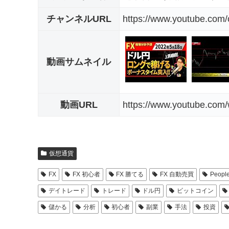
チャンネルURL
https://www.youtube.c
動画サムネイル
動画URL
https://www.youtube.co
仮想通貨
FX
FX 初心者
FX 勝てる
FX 自動売買
People
デイトレード
トレード
ドル円
ビットコイン
儲かる
分析
初心者
副業
手法
投資