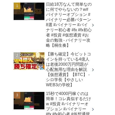
日給18万なんて簡単なの
に何でやらないの？w#
バイナリーオプション #
バイナリー必勝パターン
8選 #バイナリー #バイ
ナリー初心者 #fx #fx初心
者 #投資 #仮想通貨 #お
金の勉強 - バイナリー攻
略【桐生奏】
【勝ち確定】今ビットコ
インを持っている4億人
は老後2000万円問題が
心配無用な理由を解説
【仮想通貨】【BTC】 -
シロ学長【やさしい
WEB3の学校】
15秒で4000円稼ぐのは
簡単！コレ真似するだけ
w #投資 #バイナリーオ
プション #バイナリー
#fx #fx初心者 #仮想通貨