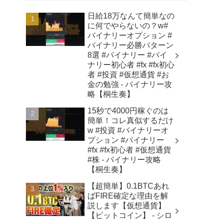
日給18万なんて簡単なの
に何でやらないの？w#
バイナリーオプション #
バイナリー必勝パターン
8選 #バイナリー #バイ
ナリー初心者 #fx #fx初心
者 #投資 #仮想通貨 #お
金の勉強 - バイナリー攻
略【桐生奏】
15秒で4000円稼ぐのは
簡単！コレ真似するだけ
w #投資 #バイナリーオ
プション #バイナリー
#fx #fx初心者 #仮想通貨
#株 - バイナリー攻略
【桐生奏】
【超簡単】0.1BTCあれ
ばFIRE確定な理由を解
説します【仮想通貨】
【ビットコイン】 - シロ