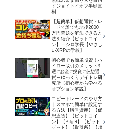
無職のまま億り人を目指
すジョイトイオブ半額直
樹
【超簡単】仮想通貨トレ
ードで誰でも老後2000
万円問題を解決できる方
法を紹介【ビットコイ
ン】 – シロ学長【やさし
いXRPの学校】
初心者でも簡単投資！ハ
イロー取引のメリット3
選 #お金 #投資 #仮想通
貨 – ゆっくりデイトレ研
究所【初心者から学べる
オプション解説】
コピートレードのやり方
｜スマホで簡単に設定す
る方法【暗号資産】【仮
想通貨】【ビットコイ
ン】【Bitget】【ビット
ゲット】【取引所】【超