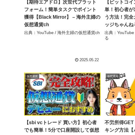
【期待エアドロ】次世代プラット
【ビットコイン
フォーム！簡単タスクでポイント
単！初心者が
獲得【Black Mirror】 – 海外主婦の
う方法！完全ガ
仮想通貨ch
ッジちゃんね
出典：YouTube / 海外主婦の仮想通貨ch
出典：YouTub
る
2025.05.22
仮想通貨
仮想通貨
【sbi vcトレード 買い方】初心者
不労所得GET
でも簡単！5分で口座開設して仮想
キング方法【