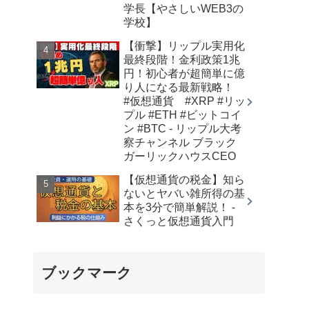
学長【やさしいWEB3の
学校】
【衝撃】リップル実用化
最終段階！金利政策1兆
円！初心者が超簡単に億
り人になる最新戦略！
#仮想通貨 #XRP #リッ
プル #ETH #ビットコイ
ン #BTC - リップル大考
察チャンネル ブラック
ガーリックハウスCEO
【仮想通貨の税金】知ら
ないとヤバい雑所得の基
本を3分で簡単解説！ -
さくっと仮想通貨入門
ブックマーク