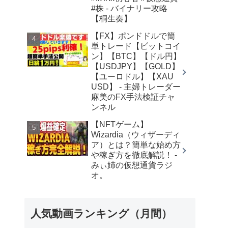
#株 - バイナリー攻略
【桐生奏】
【FX】ポンドドルで簡
単トレード【ビットコイ
ン】【BTC】【ドル円】
【USDJPY】【GOLD】
【ユーロドル】【XAU
USD】 - 主婦トレーダー
麻美のFX手法検証チャ
ンネル
【NFTゲーム】
Wizardia（ウィザーディ
ア）とは？簡単な始め方
や稼ぎ方を徹底解説！ -
みぃ姉の仮想通貨ラジ
オ。
人気動画ランキング（月間）