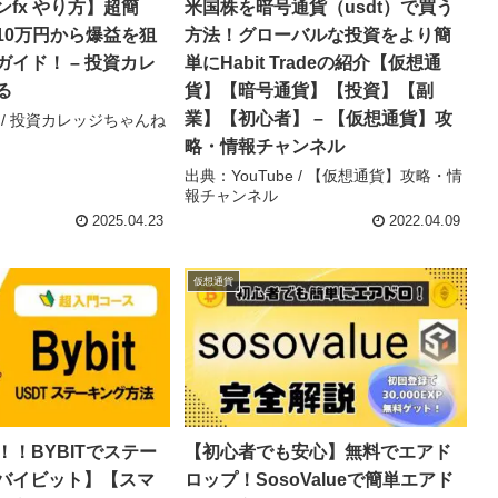
fx やり方】超簡
米国株を暗号通貨（usdt）で買う
10万円から爆益を狙
方法！グローバルな投資をより簡
イド！ – 投資カレ
単にHabit Tradeの紹介【仮想通
る
貨】【暗号通貨】【投資】【副
業】【初心者】 – 【仮想通貨】攻
e / 投資カレッジちゃんね
略・情報チャンネル
出典：YouTube / 【仮想通貨】攻略・情
報チャンネル
2025.04.23
2022.04.09
仮想通貨
！！BYBITでステー
【初心者でも安心】無料でエアド
バイビット】【スマ
ロップ！SosoValueで簡単エアド