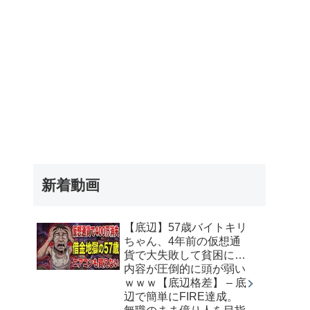
新着動画
【底辺】57歳バイトキリ
ちゃん、4年前の仮想通
貨で大失敗して貧困に…
内容が圧倒的に頭が弱い
ｗｗｗ【底辺格差】 – 底
辺で簡単にFIRE達成。