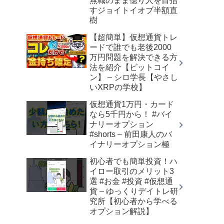
無職のまま億り人を目指
すジョイトイオブ半額直
樹
【超簡単】仮想通貨トレ
ードで誰でも老後2000
万円問題を解決できる方
法を紹介【ビットコイ
ン】 – シロ学長【やさし
いXRPの学校】
仮想通貨1万円・カード
なら5千円から！ #バイ
ナリーオプション
#shorts – 前田康人のバ
イナリーオプション極
初心者でも簡単投資！ハ
イロー取引のメリット3
選 #お金 #投資 #仮想通
貨 – ゆっくりデイトレ研
究所【初心者から学べる
オプション解説】