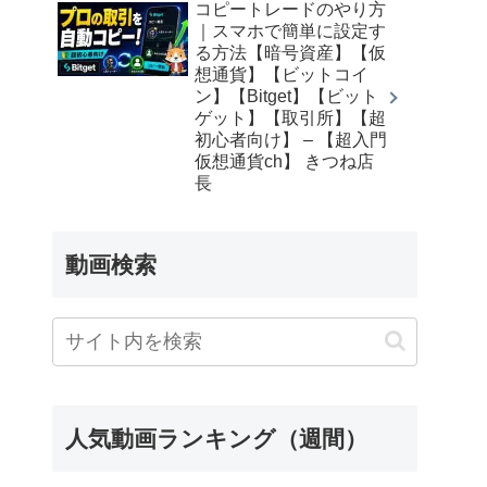
コピートレードのやり方
｜スマホで簡単に設定す
る方法【暗号資産】【仮
想通貨】【ビットコイ
ン】【Bitget】【ビット
ゲット】【取引所】【超
初心者向け】 – 【超入門
仮想通貨ch】 きつね店
長
動画検索
人気動画ランキング（週間）