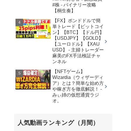
#株 - バイナリー攻略
【桐生奏】
【FX】ポンドドルで簡
単トレード【ビットコイ
ン】【BTC】【ドル円】
【USDJPY】【GOLD】
【ユーロドル】【XAU
USD】 - 主婦トレーダー
麻美のFX手法検証チャ
ンネル
【NFTゲーム】
Wizardia（ウィザーディ
ア）とは？簡単な始め方
や稼ぎ方を徹底解説！ -
みぃ姉の仮想通貨ラジ
オ。
人気動画ランキング（月間）