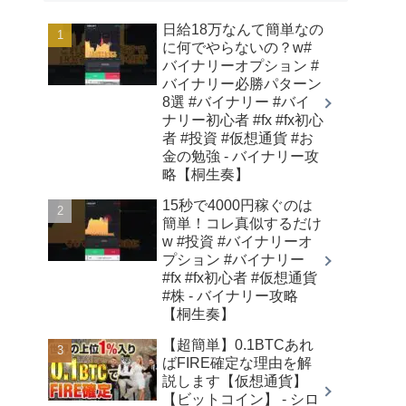
日給18万なんて簡単なの
に何でやらないの？w#
バイナリーオプション #
バイナリー必勝パターン
8選 #バイナリー #バイ
ナリー初心者 #fx #fx初心
者 #投資 #仮想通貨 #お
金の勉強 - バイナリー攻
略【桐生奏】
15秒で4000円稼ぐのは
簡単！コレ真似するだけ
w #投資 #バイナリーオ
プション #バイナリー
#fx #fx初心者 #仮想通貨
#株 - バイナリー攻略
【桐生奏】
【超簡単】0.1BTCあれ
ばFIRE確定な理由を解
説します【仮想通貨】
【ビットコイン】 - シロ