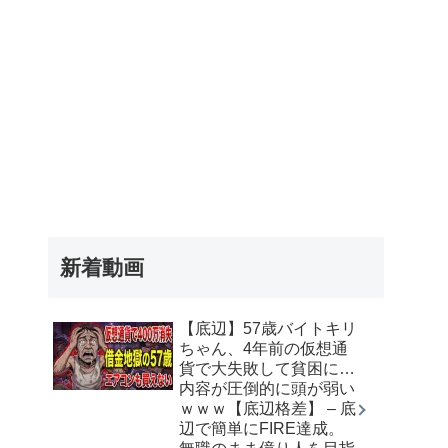
新着動画
【底辺】57歳バイトキリ
ちゃん、4年前の仮想通
貨で大失敗して貧困に…
内容が圧倒的に頭が弱い
ｗｗｗ【底辺格差】 – 底
辺で簡単にFIRE達成。