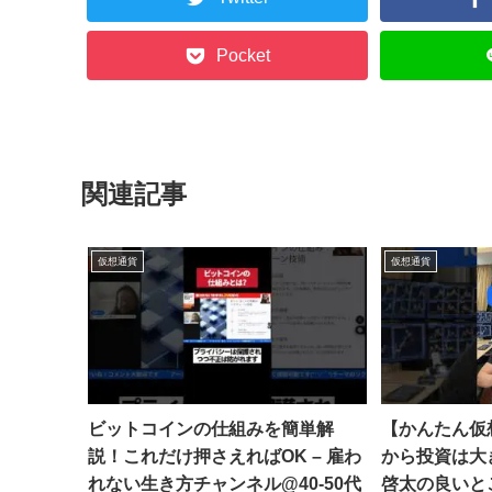
Pocket
関連記事
仮想通貨
仮想通貨
ビットコインの仕組みを簡単解
【かんたん仮
説！これだけ押さえればOK – 雇わ
から投資は大き
れない生き方チャンネル@40-50代
啓太の良いと