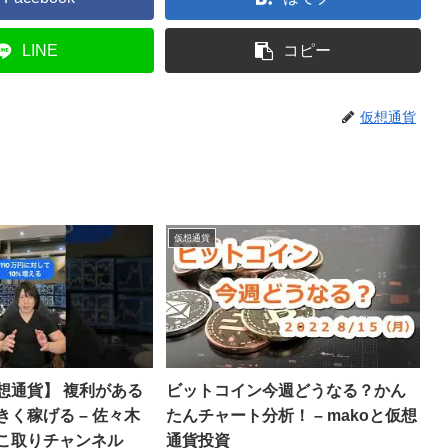
LINE
コピー
仮想通貨
仮想通貨
想通貨】 複利がある
ビットコイン今週どうなる？かん
く稼げる – 佐々木
たんチャート分析！ – makoと仮想
こ取りチャンネル
通貨投資