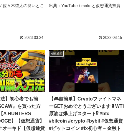
e / 佐々木啓太の良いとこ
出典：YouTube / makoと仮想通貨投資
2023.03.24
2022.08.15
仮想通貨
方法】初心者でも簡
【🎮超簡単】Cryptoファイトマネ
$CAW』を買った方
ーGETおめでとうございます🥊WTI
A HUNTERS
原油は爆上げスタート⁉️ #btc
DOGE】【仮想通貨】
#bitcoin #crypto #bybit #仮想通貨
博士オーキド【仮想通貨
#ビットコイン #fx初心者 – 金融ト