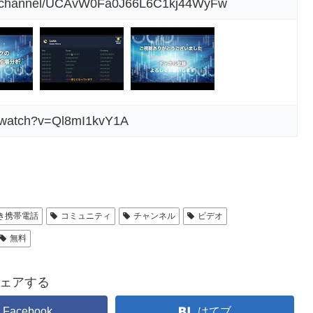
om/channel/UCAvW0Fa0J66L6C1kj44WyFw
m/watch?v=Ql8mI1kvY1A
き携帯電話
コミュニティ
チャンネル
ビデオ
無料
ェアする
Facebook
はてブ