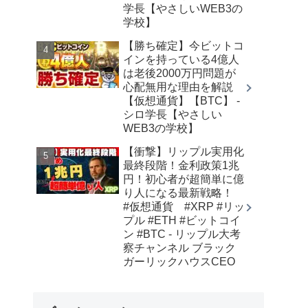
学長【やさしいWEB3の
学校】
【勝ち確定】今ビットコ
インを持っている4億人
は老後2000万円問題が
心配無用な理由を解説
【仮想通貨】【BTC】 -
シロ学長【やさしい
WEB3の学校】
【衝撃】リップル実用化
最終段階！金利政策1兆
円！初心者が超簡単に億
り人になる最新戦略！
#仮想通貨 #XRP #リッ
プル #ETH #ビットコイ
ン #BTC - リップル大考
察チャンネル ブラック
ガーリックハウスCEO