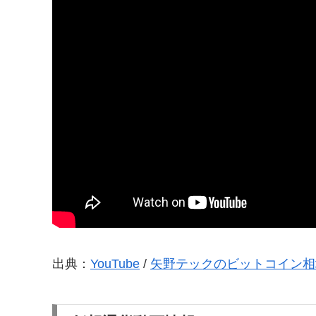
出典：
YouTube
/
矢野テックのビットコイン相