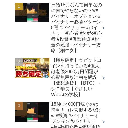
日給18万なんて簡単なの
に何でやらないの？w#
バイナリーオプション #
バイナリー必勝パターン
8選 #バイナリー #バイ
ナリー初心者 #fx #fx初心
者 #投資 #仮想通貨 #お
金の勉強 - バイナリー攻
略【桐生奏】
【勝ち確定】今ビットコ
インを持っている4億人
は老後2000万円問題が
心配無用な理由を解説
【仮想通貨】【BTC】 -
シロ学長【やさしい
WEB3の学校】
15秒で4000円稼ぐのは
簡単！コレ真似するだけ
w #投資 #バイナリーオ
プション #バイナリー
#fx #fx初心者 #仮想通貨