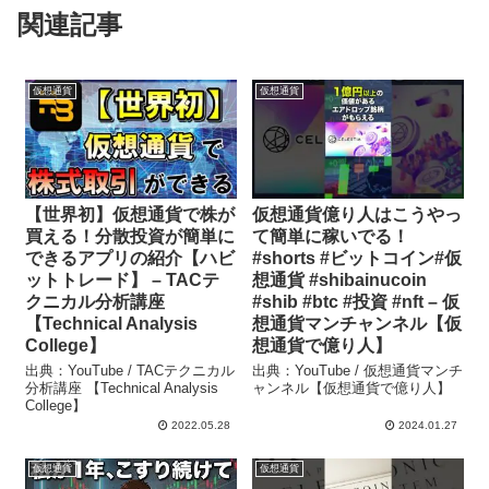
関連記事
仮想通貨
仮想通貨
【世界初】仮想通貨で株が
仮想通貨億り人はこうやっ
買える！分散投資が簡単に
て簡単に稼いでる！
できるアプリの紹介【ハビ
#shorts #ビットコイン#仮
ットトレード】 – TACテ
想通貨 #shibainucoin
クニカル分析講座
#shib #btc #投資 #nft – 仮
【Technical Analysis
想通貨マンチャンネル【仮
College】
想通貨で億り人】
出典：YouTube / TACテクニカル
出典：YouTube / 仮想通貨マンチ
分析講座 【Technical Analysis
ャンネル【仮想通貨で億り人】
College】
2022.05.28
2024.01.27
仮想通貨
仮想通貨