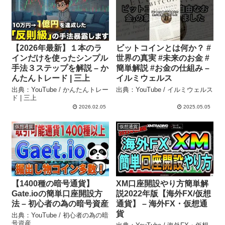
【2026年最新】１本のラ
ビットコインとは何か？ #
インだけを使ったシンプル
世界の真実 #未来のお金 #
手法３ステップを解説 – か
簡単解説 #お金の仕組み –
んたんトレード | 三上
イルミウェルス
出典：YouTube / かんたんトレー
出典：YouTube / イルミウェルス
ド | 三上
2026.02.05
2025.05.05
仮想通貨
仮想通貨
【1400種の暗号通貨】
XM口座開設やり方簡単解
Gate.ioの簡単口座開設方
説2022年版【海外FX/仮想
法 – 初心者の為の暗号資産
通貨】 – 海外FX・仮想通
貨
出典：YouTube / 初心者の為の暗
号資産