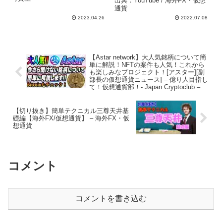
出典：YouTube / 海外FX・仮想
通貨
2023.04.26
2022.07.08
【Astar network】大人気銘柄について簡
単に解説！NFTの案件も人気！これから
も楽しみなプロジェクト！[アスター][副
部長の仮想通貨ニュース] – 億り人目指し
て！仮想通貨部！- Japan Cryptoclub –
【切り抜き】簡単テクニカル三尊天井基
礎編【海外FX/仮想通貨】 – 海外FX・仮
想通貨
コメント
コメントを書き込む