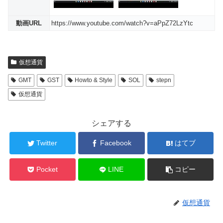
動画URL
https://www.youtube.com/watch?v=aPpZ72LzYtc
仮想通貨
GMT
GST
Howto & Style
SOL
stepn
仮想通貨
シェアする
Twitter
Facebook
はてブ
Pocket
LINE
コピー
仮想通貨