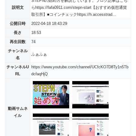
STEPNの始め方を解説しています。ブログ記事はこち
説明文
らhttps://fafa0911.com/stepn-start【おすすめ仮想通貨
取引所】■コインチェックhttps://h.accesstrad...
公開日時
2022-04-18 18:43:29
長さ
18:53
再生回数
74
チャンネル
ふぁふぁ
名
チャンネルU
https://www.youtube.com/channel/UCfcKO7D8Ty1n5Tb
RL
dcfaqHjQ
動画サムネ
イル