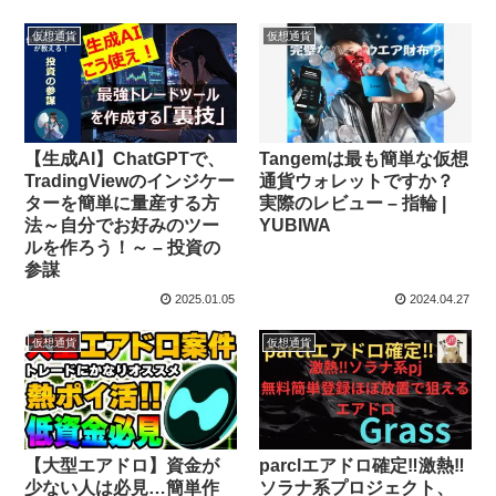
仮想通貨
仮想通貨
【生成AI】ChatGPTで、
Tangemは最も簡単な仮想
TradingViewのインジケー
通貨ウォレットですか？
ターを簡単に量産する方
実際のレビュー – 指輪 |
法～自分でお好みのツー
YUBIWA
ルを作ろう！～ – 投資の
参謀
2025.01.05
2024.04.27
仮想通貨
仮想通貨
【大型エアドロ】資金が
parclエアドロ確定‼激熱‼
少ない人は必見…簡単作
ソラナ系プロジェクト、