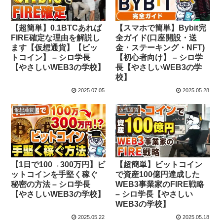
【超簡単】0.1BTCあれば
【スマホで簡単】Bybit完
FIRE確定な理由を解説し
全ガイド(口座開設・送
ます【仮想通貨】【ビッ
金・ステーキング・NFT)
トコイン】 – シロ学長
【初心者向け】 – シロ学
【やさしいWEB3の学校】
長【やさしいWEB3の学
校】
2025.07.05
2025.05.28
仮想通貨
仮想通貨
【1日で100→300万円】ビ
【超簡単】ビットコイン
ットコインを手堅く稼ぐ
で資産100億円達成した
秘密の方法 – シロ学長
WEB3事業家のFIRE戦略
【やさしいWEB3の学校】
– シロ学長【やさしい
WEB3の学校】
2025.05.22
2025.05.18