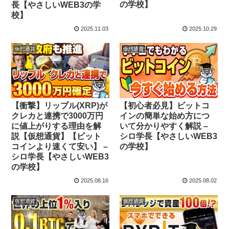
の学校】
長【やさしいWEB3の学
校】
2025.11.03
2025.10.29
仮想通貨
仮想通貨
【衝撃】リップル(XRP)が
【初心者必見】ビットコ
クレカと連携で3000万円
インの簡単な始め方につ
に値上がりする理由を解
いて分かりやすく解説 –
説【仮想通貨】【ビット
シロ学長【やさしいWEB3
コインより速くて安い】 –
の学校】
シロ学長【やさしいWEB3
の学校】
2025.08.16
2025.08.02
仮想通貨
仮想通貨