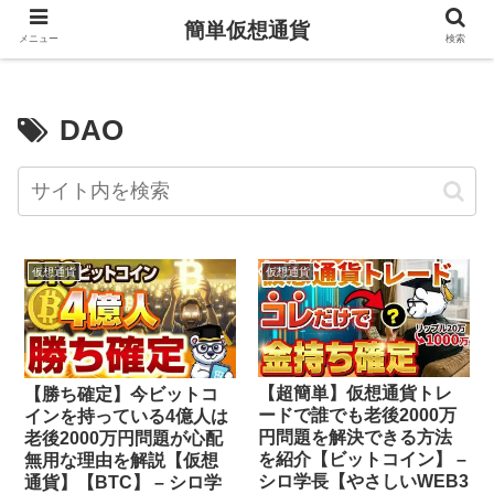
簡単仮想通貨
メニュー
検索
DAO
仮想通貨
仮想通貨
【超簡単】仮想通貨トレ
【勝ち確定】今ビットコ
ードで誰でも老後2000万
インを持っている4億人は
円問題を解決できる方法
老後2000万円問題が心配
を紹介【ビットコイン】 –
無用な理由を解説【仮想
シロ学長【やさしいWEB3
通貨】【BTC】 – シロ学