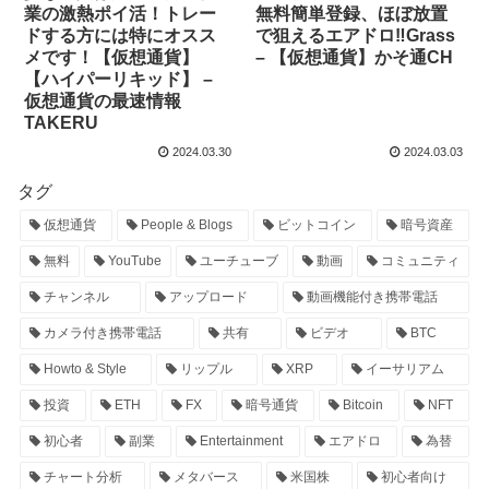
業の激熱ポイ活！トレー
無料簡単登録、ほぼ放置
ドする方には特にオスス
で狙えるエアドロ‼Grass
メです！【仮想通貨】
– 【仮想通貨】かそ通CH
【ハイパーリキッド】 –
仮想通貨の最速情報
TAKERU
2024.03.30
2024.03.03
タグ
仮想通貨
People & Blogs
ビットコイン
暗号資産
無料
YouTube
ユーチューブ
動画
コミュニティ
チャンネル
アップロード
動画機能付き携帯電話
カメラ付き携帯電話
共有
ビデオ
BTC
Howto & Style
リップル
XRP
イーサリアム
投資
ETH
FX
暗号通貨
Bitcoin
NFT
初心者
副業
Entertainment
エアドロ
為替
チャート分析
メタバース
米国株
初心者向け