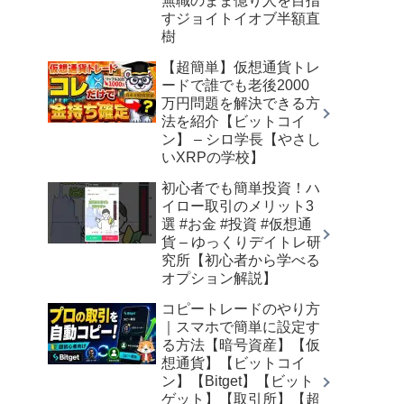
無職のまま億り人を目指
すジョイトイオブ半額直
樹
【超簡単】仮想通貨トレ
ードで誰でも老後2000
万円問題を解決できる方
法を紹介【ビットコイ
ン】 – シロ学長【やさし
いXRPの学校】
初心者でも簡単投資！ハ
イロー取引のメリット3
選 #お金 #投資 #仮想通
貨 – ゆっくりデイトレ研
究所【初心者から学べる
オプション解説】
コピートレードのやり方
｜スマホで簡単に設定す
る方法【暗号資産】【仮
想通貨】【ビットコイ
ン】【Bitget】【ビット
ゲット】【取引所】【超