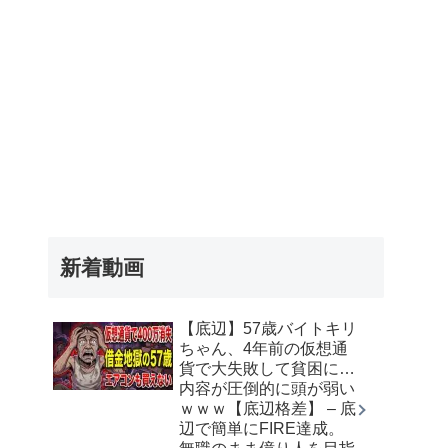
新着動画
【底辺】57歳バイトキリ
ちゃん、4年前の仮想通
貨で大失敗して貧困に…
内容が圧倒的に頭が弱い
ｗｗｗ【底辺格差】 – 底
辺で簡単にFIRE達成。