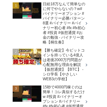
日給18万なんて簡単なの
に何でやらないの？w#
バイナリーオプション #
バイナリー必勝パターン
8選 #バイナリー #バイ
ナリー初心者 #fx #fx初心
者 #投資 #仮想通貨 #お
金の勉強 - バイナリー攻
略【桐生奏】
【勝ち確定】今ビットコ
インを持っている4億人
は老後2000万円問題が
心配無用な理由を解説
【仮想通貨】【BTC】 -
シロ学長【やさしい
WEB3の学校】
15秒で4000円稼ぐのは
簡単！コレ真似するだけ
w #投資 #バイナリーオ
プション #バイナリー
#fx #fx初心者 #仮想通貨