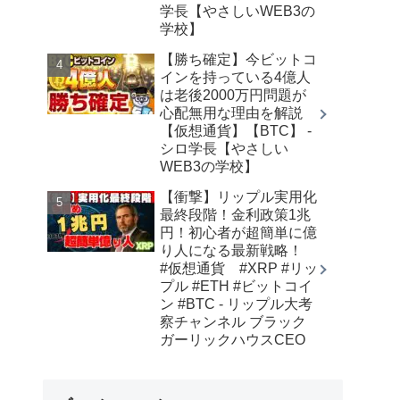
学長【やさしいWEB3の
学校】
【勝ち確定】今ビットコ
インを持っている4億人
は老後2000万円問題が
心配無用な理由を解説
【仮想通貨】【BTC】 -
シロ学長【やさしい
WEB3の学校】
【衝撃】リップル実用化
最終段階！金利政策1兆
円！初心者が超簡単に億
り人になる最新戦略！
#仮想通貨 #XRP #リッ
プル #ETH #ビットコイ
ン #BTC - リップル大考
察チャンネル ブラック
ガーリックハウスCEO