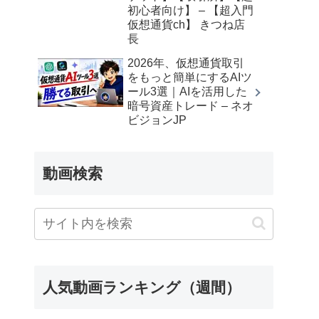
初心者向け】 – 【超入門
仮想通貨ch】 きつね店
長
2026年、仮想通貨取引
をもっと簡単にするAIツ
ール3選｜AIを活用した
暗号資産トレード – ネオ
ビジョンJP
動画検索
人気動画ランキング（週間）