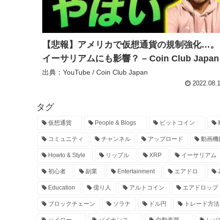
【悲報】アメリカで仮想通貨の規制強化…。
イーサリアムにも影響？ – Coin Club Japan
出典：YouTube / Coin Club Japan
2022.08.
タグ
仮想通貨
People & Blogs
ビットコイン
コミュニティ
チャンネル
アップロード
動画機
Howto & Style
リップル
XRP
イーサリアム
初心者
副業
Entertainment
エアドロ
Education
億り人
アルトコイン
エアドロップ
ブロックチェーン
ソラナ
ドル円
トレード方法
ハイロー
バイナンス
自動売買
レバ