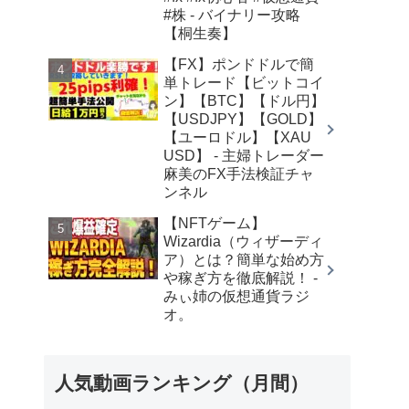
#株 - バイナリー攻略
【桐生奏】
【FX】ポンドドルで簡
単トレード【ビットコイ
ン】【BTC】【ドル円】
【USDJPY】【GOLD】
【ユーロドル】【XAU
USD】 - 主婦トレーダー
麻美のFX手法検証チャ
ンネル
【NFTゲーム】
Wizardia（ウィザーディ
ア）とは？簡単な始め方
や稼ぎ方を徹底解説！ -
みぃ姉の仮想通貨ラジ
オ。
人気動画ランキング（月間）