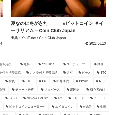
夏なのに冬がきた #ビットコイン ＃イ
ーサリアム – Coin Club Japan
出典：YouTube / Coin Club Japan
14
2022.06.13
暗号資産
無料
YouTube
ユーチューブ
動画
能付き携帯電話
カメラ付き携帯電話
共有
ビデオ
BTC
投資
ETH
FX
暗号通貨
Bitcoin
NFT
為替
チャート分析
メタバース
米国株
初心者向け
BYBIT
News & Politics
XM
トレード
チャート
ビットコインニューヨーク
エイダコイン
web3
金融
レッジ
お金
#shorts
ゴールド
bitget