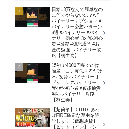
日給18万なんて簡単なの
に何でやらないの？w#
バイナリーオプション #
バイナリー必勝パターン
8選 #バイナリー #バイ
ナリー初心者 #fx #fx初心
者 #投資 #仮想通貨 #お
金の勉強 - バイナリー攻
略【桐生奏】
15秒で4000円稼ぐのは
簡単！コレ真似するだけ
w #投資 #バイナリーオ
プション #バイナリー
#fx #fx初心者 #仮想通貨
#株 - バイナリー攻略
【桐生奏】
【超簡単】0.1BTCあれ
ばFIRE確定な理由を解
説します【仮想通貨】
【ビットコイン】 - シロ