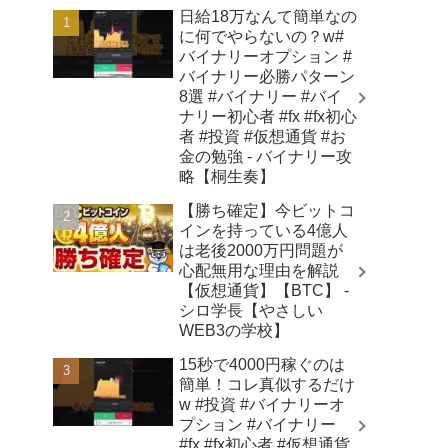
日給18万なんて簡単なの
に何でやらないの？w#
バイナリーオプション #
バイナリー必勝パターン
8選 #バイナリー #バイ
ナリー初心者 #fx #fx初心
者 #投資 #仮想通貨 #お
金の勉強 - バイナリー攻
略【桐生奏】
【勝ち確定】今ビットコ
インを持っている4億人
は老後2000万円問題が
心配無用な理由を解説
【仮想通貨】【BTC】 -
シロ学長【やさしい
WEB3の学校】
15秒で4000円稼ぐのは
簡単！コレ真似するだけ
w #投資 #バイナリーオ
プション #バイナリー
#fx #fx初心者 #仮想通貨