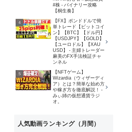
#株 - バイナリー攻略
【桐生奏】
【FX】ポンドドルで簡
単トレード【ビットコイ
ン】【BTC】【ドル円】
【USDJPY】【GOLD】
【ユーロドル】【XAU
USD】 - 主婦トレーダー
麻美のFX手法検証チャ
ンネル
【NFTゲーム】
Wizardia（ウィザーディ
ア）とは？簡単な始め方
や稼ぎ方を徹底解説！ -
みぃ姉の仮想通貨ラジ
オ。
人気動画ランキング（月間）