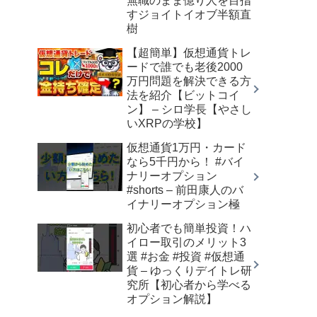
無職のまま億り人を目指
すジョイトイオブ半額直
樹
【超簡単】仮想通貨トレ
ードで誰でも老後2000
万円問題を解決できる方
法を紹介【ビットコイ
ン】 – シロ学長【やさし
いXRPの学校】
仮想通貨1万円・カード
なら5千円から！ #バイ
ナリーオプション
#shorts – 前田康人のバ
イナリーオプション極
初心者でも簡単投資！ハ
イロー取引のメリット3
選 #お金 #投資 #仮想通
貨 – ゆっくりデイトレ研
究所【初心者から学べる
オプション解説】