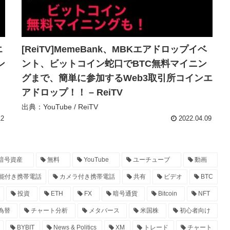
エ
[ReiTV]MemeBank、MBKエアドロップイベ
ン
ント、ビットコイン蛇口でBTC無料マイニン
グまで、簡単に参加するWeb3取引所コインエ
アドロップ！！ – ReiTV
出典：YouTube / ReiTV
12
2022.04.09
暗号資産
無料
YouTube
ユーチューブ
動画
能付き携帯電話
カメラ付き携帯電話
共有
ビデオ
BTC
投資
ETH
FX
暗号通貨
Bitcoin
NFT
為替
チャート分析
メタバース
米国株
初心者向け
BYBIT
News & Politics
XM
トレード
チャート