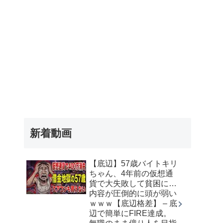
新着動画
【底辺】57歳バイトキリ
ちゃん、4年前の仮想通
貨で大失敗して貧困に…
内容が圧倒的に頭が弱い
ｗｗｗ【底辺格差】 – 底
辺で簡単にFIRE達成。