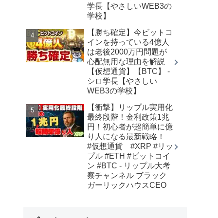
学長【やさしいWEB3の
学校】
【勝ち確定】今ビットコ
インを持っている4億人
は老後2000万円問題が
心配無用な理由を解説
【仮想通貨】【BTC】 -
シロ学長【やさしい
WEB3の学校】
【衝撃】リップル実用化
最終段階！金利政策1兆
円！初心者が超簡単に億
り人になる最新戦略！
#仮想通貨 #XRP #リッ
プル #ETH #ビットコイ
ン #BTC - リップル大考
察チャンネル ブラック
ガーリックハウスCEO