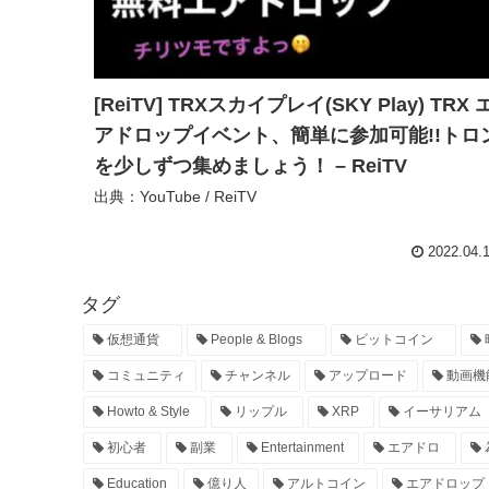
[ReiTV] TRXスカイプレイ(SKY Play) TRX 
アドロップイベント、簡単に参加可能!!トロ
を少しずつ集めましょう！ – ReiTV
出典：YouTube / ReiTV
2022.04.
タグ
仮想通貨
People & Blogs
ビットコイン
コミュニティ
チャンネル
アップロード
動画機
Howto & Style
リップル
XRP
イーサリアム
初心者
副業
Entertainment
エアドロ
Education
億り人
アルトコイン
エアドロップ