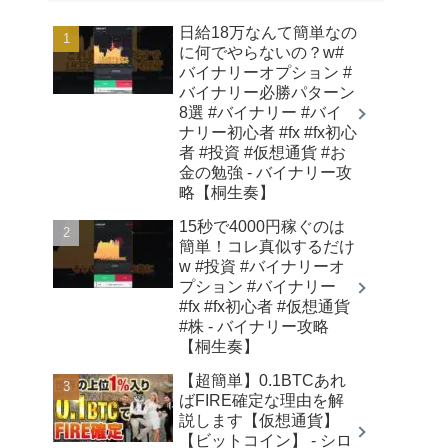
日給18万なんて簡単なの
に何でやらないの？w#
バイナリーオプション #
バイナリー必勝パターン
8選 #バイナリー #バイ
ナリー初心者 #fx #fx初心
者 #投資 #仮想通貨 #お
金の勉強 - バイナリー攻
略【桐生奏】
15秒で4000円稼ぐのは
簡単！コレ真似するだけ
w #投資 #バイナリーオ
プション #バイナリー
#fx #fx初心者 #仮想通貨
#株 - バイナリー攻略
【桐生奏】
【超簡単】0.1BTCあれ
ばFIRE確定な理由を解
説します【仮想通貨】
【ビットコイン】 - シロ