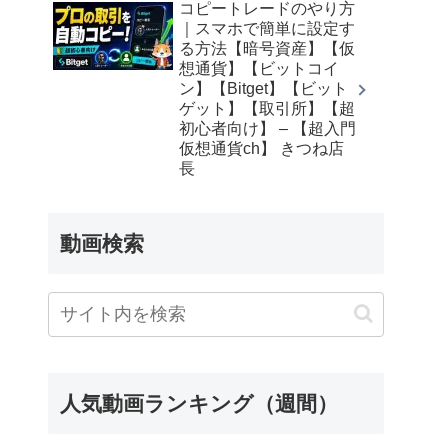
コピートレードのやり方
｜スマホで簡単に設定す
る方法【暗号資産】【仮
想通貨】【ビットコイ
ン】【Bitget】【ビット
ゲット】【取引所】【超
初心者向け】 – 【超入門
仮想通貨ch】 きつね店
長
動画検索
人気動画ランキング（週間）